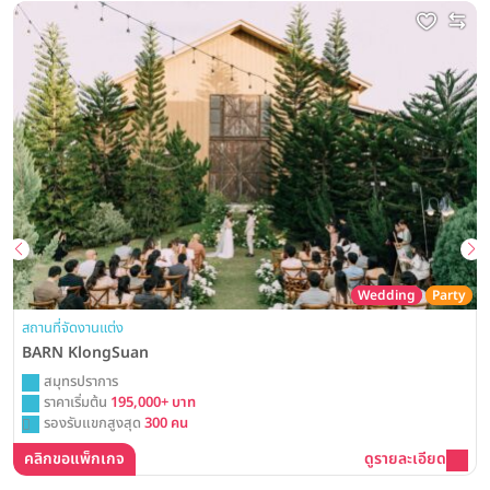
Wedding
Party
สถานที่จัดงานแต่ง
BARN KlongSuan
สมุทรปราการ
ราคาเริ่มต้น
195,000+ บาท
รองรับแขกสูงสุด
300 คน
คลิกขอแพ็กเกจ
ดูรายละเอียด