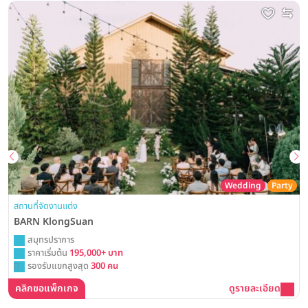
Wedding
Party
สถานที่จัดงานแต่ง
BARN KlongSuan
สมุทรปราการ
ราคาเริ่มต้น
195,000+ บาท
รองรับแขกสูงสุด
300 คน
คลิกขอแพ็กเกจ
ดูรายละเอียด