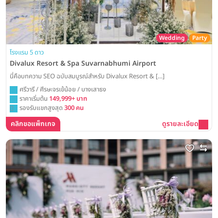
Wedding
Party
โรงแรม 5 ดาว
Divalux Resort & Spa Suvarnabhumi Airport
นี่คือบทความ SEO ฉบับสมบูรณ์สำหรับ Divalux Resort & […]
ศรีวารี / ศีรษะจรเข้น้อย / บางเสาธง
ราคาเริ่มต้น
149,999+ บาท
รองรับแขกสูงสุด
300 คน
คลิกขอแพ็กเกจ
ดูรายละเอียด