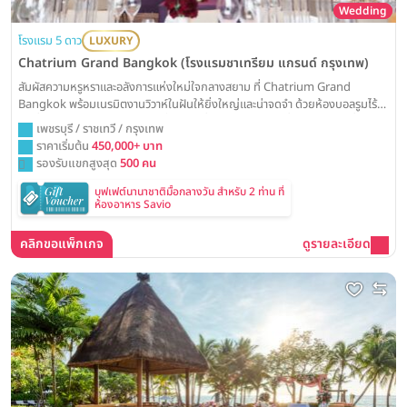
Wedding
โรงแรม 5 ดาว
LUXURY
Chatrium Grand Bangkok (โรงแรมชาเทรียม แกรนด์ กรุงเทพ)
สัมผัสความหรูหราและอลังการแห่งใหม่ใจกลางสยาม ที่ Chatrium Grand
Bangkok พร้อมเนรมิตงานวิวาห์ในฝันให้ยิ่งใหญ่และน่าจดจำ ด้วยห้องบอลรูมไร้
เสาที่โอ่อ่าและเทคโนโลยีจอ LED ล้ำสมัย เพื่อการเฉลิมฉลองที่สมบูรณ์แบบที่สุด
เพชรบุรี / ราชเทวี / กรุงเทพ
ราคาเริ่มต้น
450,000+ บาท
รองรับแขกสูงสุด
500 คน
บุฟเฟต์นานาชาติมื้อกลางวัน สำหรับ 2 ท่าน ที่
ห้องอาหาร Savio
คลิกขอแพ็กเกจ
ดูรายละเอียด