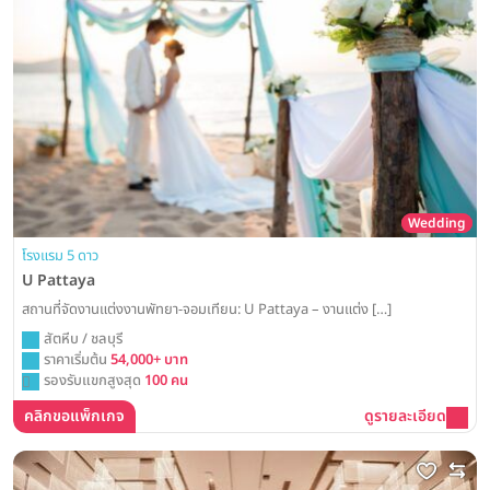
Wedding
โรงแรม 5 ดาว
U Pattaya
สถานที่จัดงานแต่งงานพัทยา-จอมเทียน: U Pattaya – งานแต่ง […]
สัตหีบ / ชลบุรี
ราคาเริ่มต้น
54,000+ บาท
รองรับแขกสูงสุด
100 คน
คลิกขอแพ็กเกจ
ดูรายละเอียด