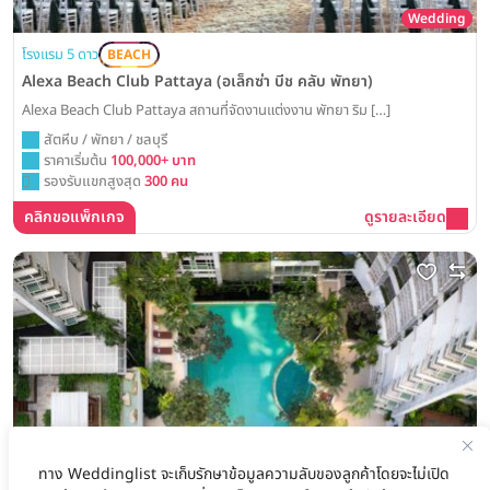
Wedding
โรงแรม 5 ดาว
BEACH
Alexa Beach Club Pattaya (อเล็กซ่า บีช คลับ พัทยา)
Alexa Beach Club Pattaya สถานที่จัดงานแต่งงาน พัทยา ริม […]
สัตหีบ / พัทยา / ชลบุรี
ราคาเริ่มต้น
100,000+ บาท
รองรับแขกสูงสุด
300 คน
คลิกขอแพ็กเกจ
ดูรายละเอียด
ทาง Weddinglist จะเก็บรักษาข้อมูลความลับของลูกค้าโดยจะไม่เปิด