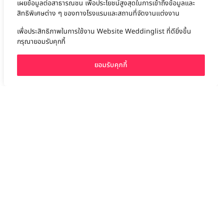
เผยข้อมูลต่อสาธารณชน เพื่อประโยชน์สูงสุดในการเข้าถึงข้อมูลและ
สิทธิพิเศษต่าง ๆ ของทางโรงแรมและสถานที่จัดงานแต่งงาน
Wedding
เลือก
1
รายการ
เพื่อประสิทธิภาพในการใช้งาน Website Weddinglist ที่ดียิ่งขึ้น
โรงแรม 5 ดาว
กรุณายอมรับคุกกี้
LUXURY
Dusit Suites Hotel Ratchadamri, Bangkok
ยอมรับคุกกี้
สถานที่จัดงานแต่งงานราชดำริ: Dusit Suites Hotel – งานแต […]
เปรียบเทียบ
ราชดำริ / ชิดลม / ลุมพินี / กรุงเทพ
ราคาเริ่มต้น
300,000+ บาท
รองรับแขกสูงสุด
80 คน
คลิกขอแพ็กเกจ
ดูรายละเอียด