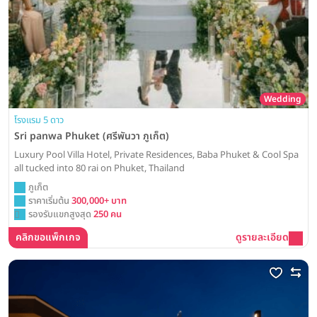
Wedding
โรงแรม 5 ดาว
Sri panwa Phuket (ศรีพันวา ภูเก็ต)
Luxury Pool Villa Hotel, Private Residences, Baba Phuket & Cool Spa
all tucked into 80 rai on Phuket, Thailand
ภูเก็ต
ราคาเริ่มต้น
300,000+ บาท
รองรับแขกสูงสุด
250 คน
คลิกขอแพ็กเกจ
ดูรายละเอียด