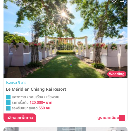
Wedding
โรงแรม 5 ดาว
Le Méridien Chiang Rai Resort
แควหวาย / รอบเวียง / เชียงราย
ราคาเริ่มต้น
120,000+ บาท
รองรับแขกสูงสุด
550 คน
คลิกขอแพ็กเกจ
ดูรายละเอียด