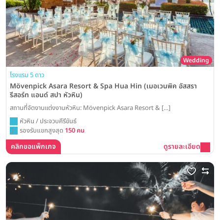
Wedding
โรงแรม 5 ดาว
Mövenpick Asara Resort & Spa Hua Hin (เมอเวนพิค อัสสรา
รีสอร์ท แอนด์ สปา หัวหิน)
สถานที่จัดงานแต่งงานหัวหิน: Mövenpick Asara Resort & […]
หัวหิน / ประจวบคีรีขันธ์
รองรับแขกสูงสุด
150 คน
คลิกขอแพ็กเกจ
ดูรายละเอียด