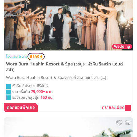
Wedding
โรงแรม 5 ดาว
BEACH
Wora Bura Huahin Resort & Spa (วรบุระ หัวหิน รีสอร์ท แอนด์
สปา)
Wora Bura Huahin Resort & Spa สถานที่จัดงานแต่งงาน […]
หัวหิน / ประจวบคีรีขันธ์
ราคาเริ่มต้น
79,000+ บาท
รองรับแขกสูงสุด
160 คน
คลิกขอแพ็กเกจ
ดูรายละเอียด