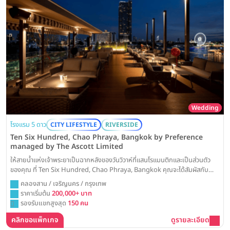
Wedding
โรงแรม 5 ดาว
CITY LIFESTYLE
RIVERSIDE
Ten Six Hundred, Chao Phraya, Bangkok by Preference
managed by The Ascott Limited
ให้สายน้ำแห่งเจ้าพระยาเป็นฉากหลังของวันวิวาห์ที่แสนโรแมนติกและเป็นส่วนตัว
ของคุณ ที่ Ten Six Hundred, Chao Phraya, Bangkok คุณจะได้สัมผัสกับ
ประสบการณ์การจัดงานแต่งงานในบรรยากาศสุดเอ็กซ์คลูซีฟ ไม่ว่าจะเป็นพิธีอบอุ่น
คลองสาน / เจริญนคร / กรุงเทพ
ในสวนสวยริมน้ำ หรือปาร์ตี้เฉลิมฉลองบนเรือ เพื่อสร้างความทรงจำอันล้ำค่าที่จะคง
ราคาเริ่มต้น
200,000+ บาท
อยู่ตลอดไป
รองรับแขกสูงสุด
150 คน
คลิกขอแพ็กเกจ
ดูรายละเอียด