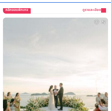
รองรับแขกสูงสุด
120 คน
คลิกขอแพ็กเกจ
ดูรายละเอียด