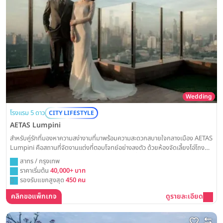
Wedding
โรงแรม 5 ดาว
CITY LIFESTYLE
AETAS Lumpini
สำหรับคู่รักที่มองหาความสง่างามที่มาพร้อมความสะดวกสบายใจกลางเมือง AETAS
Lumpini คือสถานที่จัดงานแต่งที่ตอบโจทย์อย่างลงตัว ด้วยห้องจัดเลี้ยงโอ่โถงที่
พร้อมรองรับทุกความต้องการ และทีมงานมืออาชีพที่พร้อมดูแลวันสำคัญของคุณ
สาทร / กรุงเทพ
ราคาเริ่มต้น
40,000+ บาท
รองรับแขกสูงสุด
450 คน
คลิกขอแพ็กเกจ
ดูรายละเอียด