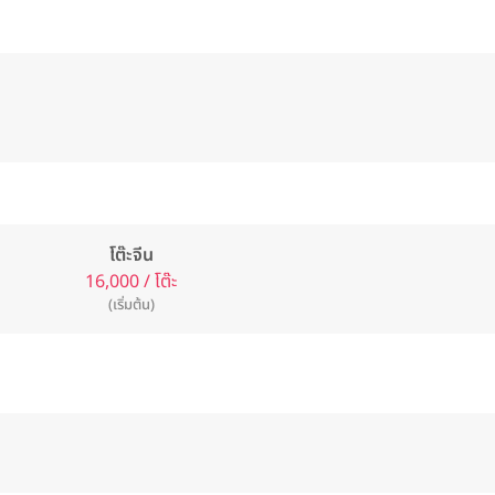
โต๊ะจีน
16,000 / โต๊ะ
(เริ่มต้น)