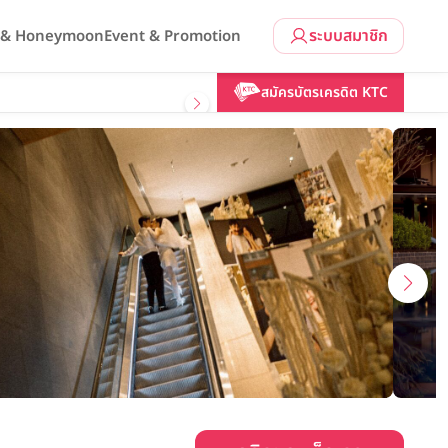
ระบบสมาชิก
l & Honeymoon
Event & Promotion
มริออท
คลิกขอแพ็กเกจ
สมัครบัตรเครดิต KTC