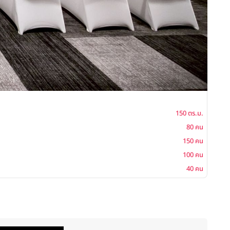
Gran
150 ตร.ม.
พื้นที่
80 คน
โต๊ะจีน
150 คน
ค็อกเ
100 คน
บุฟเฟ่ต
40 คน
ซิทดาว