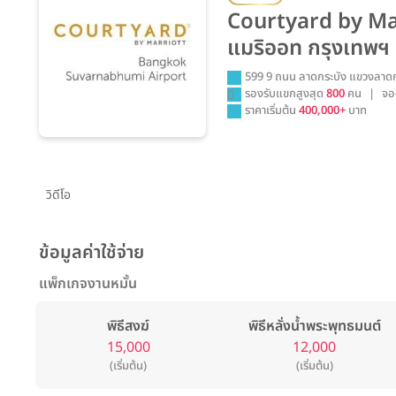
Courtyard by Ma
แมริออท กรุงเทพฯ 
599 9 ถนน ลาดกระบัง แขวงลาด
รองรับแขกสูงสุด
800
คน
|
จอ
ราคาเริ่มต้น
400,000+
บาท
วิดีโอ
ข้อมูลค่าใช้จ่าย
แพ็กเกจงานหมั้น
พิธีสงฆ์
พิธีหลั่งน้ำพระพุทธมนต์
15,000
12,000
(เริ่มต้น)
(เริ่มต้น)