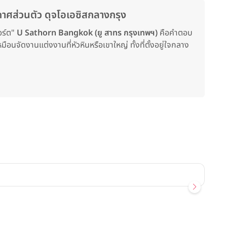
ศส่วนตัว ดุจโอเอซิสกลางกรุง
อร์ต"
U Sathorn Bangkok (ยู สาทร กรุงเทพฯ)
คือคำตอบ
ือนจัดงานแต่งงานที่หัวหินหรือเขาใหญ่ ทั้งที่ตั้งอยู่ใจกลาง
รีวิว