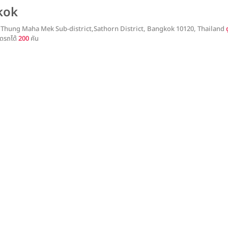
kok
 Thung Maha Mek Sub-district,Sathorn District, Bangkok 10120, Thailand
ดรถได้
200
คัน