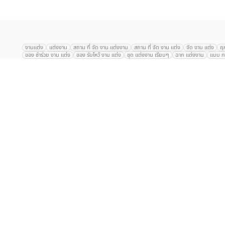
งานแต่ง
แต่งงาน
สถาน ที่ จัด งาน แต่งงาน
สถาน ที่ จัด งาน แต่ง
จัด งาน แต่ง
ฤ
ของ ชำร่วย งาน แต่ง
ของ รับไหว้ งาน แต่ง
ชุด แต่งงาน เรียบๆ
ฉาก แต่งงาน
แบบ กา
The Eros Grand Wedding
Baan Dusit Thani
รัตนพิมาน
Tango Woods Stud
Gaysorn Urban Resort
Kimpton Maa-Lai Bangkok
Grande Centre Point
The Peninsula Bangkok
TRUE ICON HALL
Reignwood Park
Graph Hotel
Courtyard
Conrad Bangkok
Hotel Nikko
The Sukosol
Millennium Hilt
Alexander Hotel
Crowne Plaza
Avana Grand Hotel and Convention Centr
Dusit Gourmet Event
Shanghai Mansion
RARIN
Novotel Siam Square
Centara Grand
Montien Riverside
Anantara Riverside
Century Park
G
Eastin Grand Hotel Sathorn
Prince Palace Hotel Bangkok
Tolani กุยบุรี
P
Arnoma Grand Bangkok
Radisson Blu Plaza Bangkok
ANA ANAN พัทยา
The Berkeley
AVANI+ Riverside Bangkok Hotel
ibis Styles
Hotel Nikko ชลบ
Marrakesh Hua Hin Resort & Spa
Hilton สุขุมวิท
Avani+ หัวหิน
S31 Sukhum
Chatrium Riverside Bangkok
My Beach Resort ภูเก็ต
Korean Artiz Studio 
สนับสนุนโดย