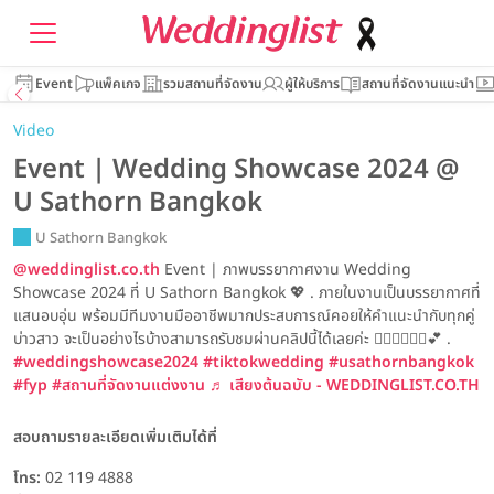
Event
แพ็คเกจ
รวมสถานที่จัดงาน
ผู้ให้บริการ
สถานที่จัดงานแนะนำ
Video
Event | Wedding Showcase 2024 @
U Sathorn Bangkok
U Sathorn Bangkok
@weddinglist.co.th
Event | ภาพบรรยากาศงาน Wedding
Showcase 2024 ที่ U Sathorn Bangkok 💖 . ภายในงานเป็นบรรยากาศที่
แสนอบอุ่น พร้อมมีทีมงานมืออาชีพมากประสบการณ์คอยให้คำแนะนำกับทุกคู่
บ่าวสาว จะเป็นอย่างไรบ้างสามารถรับชมผ่านคลิปนี้ได้เลยค่ะ 👰🏻‍♀️🤵🏻‍♂️💕 .
#weddingshowcase2024
#tiktokwedding
#usathornbangkok
#fyp
#สถานที่จัดงานแต่งงาน
♬ เสียงต้นฉบับ - WEDDINGLIST.CO.TH
สอบถามรายละเอียดเพิ่มเติมได้ที่
โทร:
02 119 4888