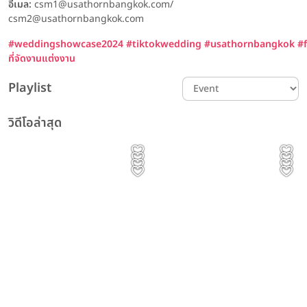
อีเมล:
csm1@usathornbangkok.com/
csm2@usathornbangkok.com
#weddingshowcase2024
#tiktokwedding
#usathornbangkok
#
ที่จัดงานแต่งงาน
Playlist
วิดีโอล่าสุด
รีวิวโรงแรม Event
รีวิวอาหาร รีวิวโรงแรม Content
รีวิวโรงแรม พิธีแต่งงาน รีวิวเเต่งงาน
Content
Event | ประทับใจไม่รู้จบ! รวม
Prince Palace Hotel
รีวิวเเต่งงาน
รีวิวโรงแรม
The Couple 👰🏻‍♀️🤵🏻 | Avana
เพชรที่สวยที่สุด ไม่ได้วัดกันแค่
รีวิวโรงแรม
รีวิวเเต่งงาน
ภาพบรรยากาศงาน The
The Couple 👰🏻‍♀️🤵🏻 | Avana
Bangkok ทุกเมนูบนโต๊ะจีน ไม่ใช่
The Athenee Hotel,
Bangkok Hotel &
The Athenee Hotel,
ขนาดหรือราคา แต่คือเพชรที่มี
ทาย This or That ฉบับคู่รัก
Magical of Love #3
Bangkok Hotel &
The Banquet Hall at
แค่อาหาร... แต่คือคำอวยพร
Bangkok งานแต่งงานไม่ได้เป็น
Prince Palace Hotel Bangkok
Convention Centre K.Mint
Bangkok สถานที่จัดงาน
Avana Bangkok Hotel &
ความหมายกับคนสวมใส่มากที่สุด
👰🏻‍♀️🤵🏻 | กับ Bangkok
Gems Daranee
Nathong
Wedding Open House ณ
Convention Centre K.Mint
Avana Bangkok Hotel &
สำหรับการเริ่มต้นของสอง
เพียงแค่งานเฉลิมฉลองแต่คือ
The Athenee Hotel, a Luxury
Convention Centre
& K.Bong
แต่งงานสุดหรูใจกลางเมือง ที่
The Athenee Hotel, a Luxury
ที่ GDI Green Diamond
Marriott Hotel Sukhumvit
Bangkok Marriott Hotel
Convention Centre
Collection Hotel, Bangkok
The Banquet Hall at
& K.Bong
ครอบครัว
ค่ำคืนแห่งความฝันที่เต็มไปด้วย
Collection Hotel, Bangkok
Sukhumvit
ผสานความคลาสสิกและความโร
EP.01 คุณนุ่น & คุณเจมส์
Nathong
ความรัก ความงดงามและ
แมนติกไว้ได้อย่างลงตัว
บรรยากาศสุด Fantasy