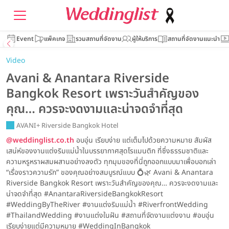
Event
แพ็คเกจ
รวมสถานที่จัดงาน
ผู้ให้บริการ
สถานที่จัดงานแนะนำ
Video
Avani & Anantara Riverside
Bangkok Resort เพราะวันสำคัญของ
คุณ… ควรจะงดงามและน่าจดจำที่สุด
AVANI+ Riverside Bangkok Hotel
@weddinglist.co.th
อบอุ่น เรียบง่าย แต่เต็มไปด้วยความหมาย สัมผัส
เสน่ห์ของงานแต่งริมแม่น้ำในบรรยากาศสุดโรแมนติก ที่ซึ่งธรรมชาติและ
ความหรูหราผสมผสานอย่างลงตัว ทุกมุมของที่นี่ถูกออกแบบมาเพื่อบอกเล่า
“เรื่องราวความรัก” ของคุณอย่างสมบูรณ์แบบ 💍🌿 Avani & Anantara
Riverside Bangkok Resort เพราะวันสำคัญของคุณ… ควรจะงดงามและ
น่าจดจำที่สุด #AnantaraRiversideBangkokResort
#WeddingByTheRiver #งานแต่งริมแม่น้ำ #RiverfrontWedding
#ThailandWedding #งานแต่งในฝัน #สถานที่จัดงานแต่งงาน #อบอุ่น
เรียบง่ายแต่มีความหมาย #WeddingInBangkok