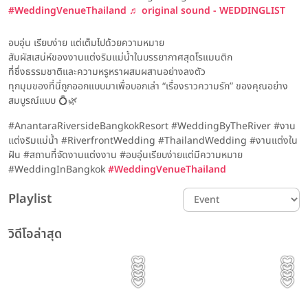
#WeddingVenueThailand
♬ original sound - WEDDINGLIST
อบอุ่น เรียบง่าย แต่เต็มไปด้วยความหมาย
สัมผัสเสน่ห์ของงานแต่งริมแม่น้ำในบรรยากาศสุดโรแมนติก
ที่ซึ่งธรรมชาติและความหรูหราผสมผสานอย่างลงตัว
ทุกมุมของที่นี่ถูกออกแบบมาเพื่อบอกเล่า “เรื่องราวความรัก” ของคุณอย่าง
สมบูรณ์แบบ 💍🌿
#AnantaraRiversideBangkokResort #WeddingByTheRiver #งาน
แต่งริมแม่น้ำ #RiverfrontWedding #ThailandWedding #งานแต่งใน
ฝัน #สถานที่จัดงานแต่งงาน #อบอุ่นเรียบง่ายแต่มีความหมาย
#WeddingInBangkok
#WeddingVenueThailand
Playlist
วิดีโอล่าสุด
รีวิวโรงแรม Event
รีวิวอาหาร รีวิวโรงแรม Content
รีวิวโรงแรม พิธีแต่งงาน รีวิวเเต่งงาน
Content
Event | ประทับใจไม่รู้จบ! รวม
Prince Palace Hotel
รีวิวเเต่งงาน
รีวิวโรงแรม
The Couple 👰🏻‍♀️🤵🏻 | Avana
เพชรที่สวยที่สุด ไม่ได้วัดกันแค่
รีวิวโรงแรม
รีวิวเเต่งงาน
ภาพบรรยากาศงาน The
The Couple 👰🏻‍♀️🤵🏻 | Avana
Bangkok ทุกเมนูบนโต๊ะจีน ไม่ใช่
The Athenee Hotel,
Bangkok Hotel &
The Athenee Hotel,
ขนาดหรือราคา แต่คือเพชรที่มี
ทาย This or That ฉบับคู่รัก
Magical of Love #3
Bangkok Hotel &
The Banquet Hall at
แค่อาหาร... แต่คือคำอวยพร
Bangkok งานแต่งงานไม่ได้เป็น
Prince Palace Hotel Bangkok
Convention Centre K.Mint
Bangkok สถานที่จัดงาน
Avana Bangkok Hotel &
ความหมายกับคนสวมใส่มากที่สุด
👰🏻‍♀️🤵🏻 | กับ Bangkok
Gems Daranee