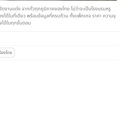
ดงานแต่ง จากทั่วทุกภูมิภาคของไทย ไม่ว่าจะเป็นโรงแรมหรู
ด้ในที่เดียว พร้อมข้อมูลที่ครบถ้วน ทั้งแพ็กเกจ ราคา ความจุ
จได้ในทุกขั้นตอน
รียงโดย
Wedding
Wedding
Party
โรงแรม
LUXURY
CITY LIFESTYLE
by Marriott Bangkok
Eastin Thana City Golf Resort
mi Airport (คอร์ทยาร์ด
Bangkok