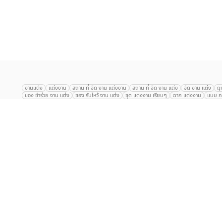
เลือก
1
รายการ
งานแต่ง
แต่งงาน
สถาน ที่ จัด งาน แต่งงาน
สถาน ที่ จัด งาน แต่ง
จัด งาน แต่ง
ฤ
ของ ชำร่วย งาน แต่ง
ของ รับไหว้ งาน แต่ง
ชุด แต่งงาน เรียบๆ
ฉาก แต่งงาน
แบบ กา
The Eros Grand Wedding
Baan Dusit Thani
รัตนพิมาน
Tango Woods Stud
Gaysorn Urban Resort
Kimpton Maa-Lai Bangkok
Grande Centre Point
The Peninsula Bangkok
TRUE ICON HALL
Reignwood Park
Graph Hotel
Courtyard
Conrad Bangkok
Hotel Nikko
The Sukosol
Millennium Hilt
Alexander Hotel
Crowne Plaza
Avana Grand Hotel and Convention Centr
Dusit Gourmet Event
Shanghai Mansion
RARIN
Novotel Siam Square
Centara Grand
Montien Riverside
Anantara Riverside
Century Park
G
Eastin Grand Hotel Sathorn
Prince Palace Hotel Bangkok
Tolani กุยบุรี
P
Arnoma Grand Bangkok
Radisson Blu Plaza Bangkok
ANA ANAN พัทยา
The Berkeley
AVANI+ Riverside Bangkok Hotel
ibis Styles
Hotel Nikko ชลบ
Marrakesh Hua Hin Resort & Spa
Hilton สุขุมวิท
Avani+ หัวหิน
S31 Sukhum
Chatrium Riverside Bangkok
My Beach Resort ภูเก็ต
Korean Artiz Studio 