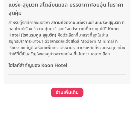
แบริ่ง-สุขุมวิท สไตล์มินิมอล บรรยากาศอบอุ่น ในราคา
สุดคุ้ม
สำหรับคู่รักที่กำลังมองหา
สถานที่จัดงานแต่งงานย่านแบริ่ง-สุขุมวิท
ที่
ตอบโจทย์เรื่อง "ความคุ้มค่า" และ "งบประมาณที่ควบคุมได้"
Koon
Hotel (โรงแรมคูน สุขุมวิท)
คือตัวเลือกที่มาแรงที่สุดในย่าน
สมุทรปราการ-บางนา ด้วยการตกแต่งสไตล์ Modern Minimal ที่
เรียบง่ายแต่ดูดี พร้อมแพ็กเกจแต่งงานราคาประหยัดที่รวมครบทุกอย่าง
ทำให้ที่นี่เป็นขวัญใจของคู่บ่าวสาวยุคใหม่ที่เน้นความฉลาดเลือก
ไฮไลท์สำคัญของ Koon Hotel
อ่านเพิ่มเติม