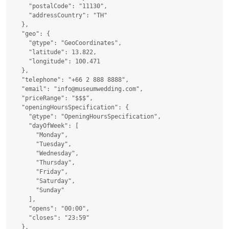
    "postalCode": "11130",

    "addressCountry": "TH"

  },

  "geo": {

    "@type": "GeoCoordinates",

    "latitude": 13.822,

    "longitude": 100.471

  },

  "telephone": "+66 2 888 8888",

  "email": "info@museumwedding.com",

  "priceRange": "$$$",

  "openingHoursSpecification": {

    "@type": "OpeningHoursSpecification",

    "dayOfWeek": [

      "Monday",

      "Tuesday",

      "Wednesday",

      "Thursday",

      "Friday",

      "Saturday",

      "Sunday"

    ],

    "opens": "00:00",

    "closes": "23:59"

  },
