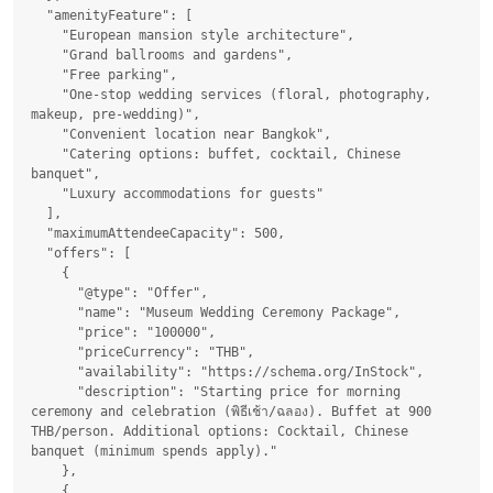
  "amenityFeature": [

    "European mansion style architecture",

    "Grand ballrooms and gardens",

    "Free parking",

    "One-stop wedding services (floral, photography, 
makeup, pre-wedding)",

    "Convenient location near Bangkok",

    "Catering options: buffet, cocktail, Chinese 
banquet",

    "Luxury accommodations for guests"

  ],

  "maximumAttendeeCapacity": 500,

  "offers": [

    {

      "@type": "Offer",

      "name": "Museum Wedding Ceremony Package",

      "price": "100000",

      "priceCurrency": "THB",

      "availability": "https://schema.org/InStock",

      "description": "Starting price for morning 
ceremony and celebration (พิธีเช้า/ฉลอง). Buffet at 900 
THB/person. Additional options: Cocktail, Chinese 
banquet (minimum spends apply)."

    },

    {
