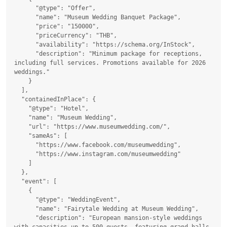
      "@type": "Offer",

      "name": "Museum Wedding Banquet Package",

      "price": "150000",

      "priceCurrency": "THB",

      "availability": "https://schema.org/InStock",

      "description": "Minimum package for receptions, 
including full services. Promotions available for 2026 
weddings."

    }

  ],

  "containedInPlace": {

    "@type": "Hotel",

    "name": "Museum Wedding",

    "url": "https://www.museumwedding.com/",

    "sameAs": [

      "https://www.facebook.com/museumwedding",

      "https://www.instagram.com/museumwedding"

    ]

  },

  "event": [

    {

      "@type": "WeddingEvent",

      "name": "Fairytale Wedding at Museum Wedding",

      "description": "European mansion-style weddings 
with capacities up to 500 guests, featuring grand halls, 