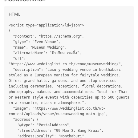
HTML
<script
 type
="application/ld+json">

{

  "@context": "https://schema.org",

  "@type": "EventVenue",

  "name": "Museum Wedding",

  "alternateName": "มิวเซียม เวดดิ้ง",

  "url": 
"https://www.weddinglist.co.th/venue/museumwedding/",

  "description": "Luxury wedding venue in Nonthaburi 
styled as a European mansion for fairytale weddings. 
Offers grand halls, gardens, and one-stop services 
including ceremonies, receptions, floral decorations, 
photography, makeup, and accommodations. Ideal for Thai 
or Western style events with capacities up to 500 guests 
in a romantic, classic atmosphere.",

  "image": "https://www.weddinglist.co.th/wp-
content/uploads/venue/museumwedding-main.jpg",

  "address": {

    "@type": "PostalAddress",

    "streetAddress": "99 Moo 3, Bang Kruai",

    "addressLocality": "Nonthaburi",
