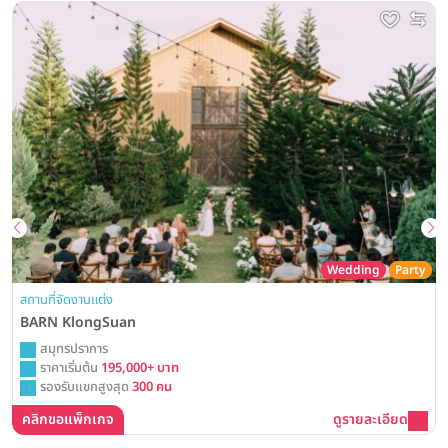
Wedding
Party
สถานที่จัดงานแต่ง
BARN KlongSuan
สมุทรปราการ
ราคาเริ่มต้น
195,000+ บาท
รองรับแขกสูงสุด
300 คน
คลิกขอแพ็กเกจ
ดูรายละเอียด