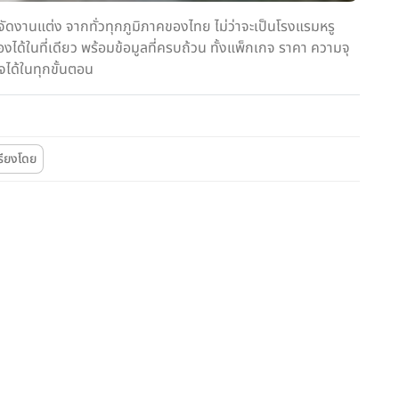
ดงานแต่ง จากทั่วทุกภูมิภาคของไทย ไม่ว่าจะเป็นโรงแรมหรู
ด้ในที่เดียว พร้อมข้อมูลที่ครบถ้วน ทั้งแพ็กเกจ ราคา ความจุ
จได้ในทุกขั้นตอน
รียงโดย
Wedding
Wedding
โรงแรม
แต่ง
CONVENTION HALL
CONVENTION HALL
CITY LIFESTYLE
TYLE
TK. PALACE HOTEL &
t IMPACT