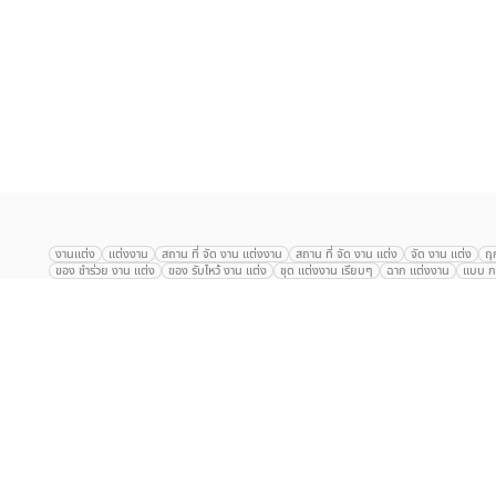
เลือก
1
รายการ
งานแต่ง
แต่งงาน
สถาน ที่ จัด งาน แต่งงาน
สถาน ที่ จัด งาน แต่ง
จัด งาน แต่ง
ฤ
ของ ชำร่วย งาน แต่ง
ของ รับไหว้ งาน แต่ง
ชุด แต่งงาน เรียบๆ
ฉาก แต่งงาน
แบบ กา
The Eros Grand Wedding
Baan Dusit Thani
รัตนพิมาน
Tango Woods Stud
Gaysorn Urban Resort
Kimpton Maa-Lai Bangkok
Grande Centre Point
The Peninsula Bangkok
TRUE ICON HALL
Reignwood Park
Graph Hotel
Courtyard
Conrad Bangkok
Hotel Nikko
The Sukosol
Millennium Hilt
Alexander Hotel
Crowne Plaza
Avana Grand Hotel and Convention Centr
Dusit Gourmet Event
Shanghai Mansion
RARIN
Novotel Siam Square
Centara Grand
Montien Riverside
Anantara Riverside
Century Park
G
Eastin Grand Hotel Sathorn
Prince Palace Hotel Bangkok
Tolani กุยบุรี
P
Arnoma Grand Bangkok
Radisson Blu Plaza Bangkok
ANA ANAN พัทยา
The Berkeley
AVANI+ Riverside Bangkok Hotel
ibis Styles
Hotel Nikko ชลบ
Marrakesh Hua Hin Resort & Spa
Hilton สุขุมวิท
Avani+ หัวหิน
S31 Sukhum
Chatrium Riverside Bangkok
My Beach Resort ภูเก็ต
Korean Artiz Studio 