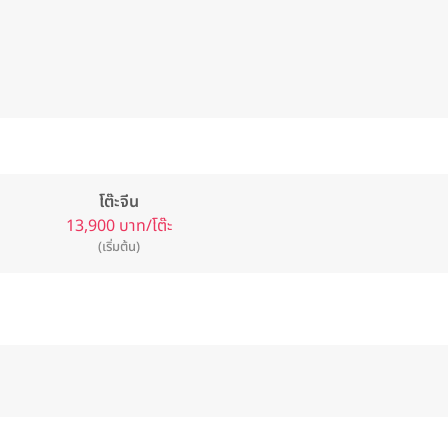
โต๊ะจีน
13,900 บาท/โต๊ะ
(เริ่มต้น)