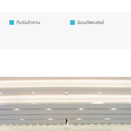
ทีมรันคิวงาน
นิมนต์พระสงฆ์