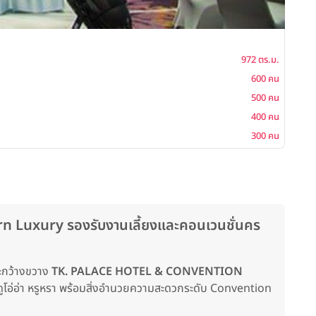
Suvi
972 ตร.ม.
พื้นที่
600 คน
โต๊ะจีน
500 คน
ค็อกเ
400 คน
บุฟเฟ่ต
300 คน
ซิทดาว
 Luxury รองรับงานเลี้ยงและคอนเวนชั่นคร
ละกว้างขวาง
TK. PALACE HOTEL & CONVENTION
้ดูโอ่อ่า หรูหรา พร้อมสิ่งอำนวยความสะดวกระดับ Convention