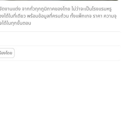
ดงานแต่ง จากทั่วทุกภูมิภาคของไทย ไม่ว่าจะเป็นโรงแรมหรู
ด้ในที่เดียว พร้อมข้อมูลที่ครบถ้วน ทั้งแพ็กเกจ ราคา ความจุ
จได้ในทุกขั้นตอน
รียงโดย
Wedding
Wedding
โรงแรม 5 ดาว
LUXURY
Park Hyatt Bangkok
 BDMS Wellness Resort
นี่คือบทความ SEO ฉบับสมบูรณ์สำหรับ Park