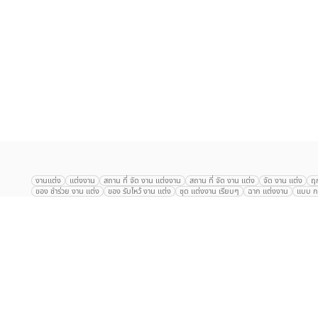
เลือก
1
รายการ
งานแต่ง
แต่งงาน
สถาน ที่ จัด งาน แต่งงาน
สถาน ที่ จัด งาน แต่ง
จัด งาน แต่ง
ฤ
ของ ชำร่วย งาน แต่ง
ของ รับไหว้ งาน แต่ง
ชุด แต่งงาน เรียบๆ
ฉาก แต่งงาน
แบบ กา
The Eros Grand Wedding
Baan Dusit Thani
รัตนพิมาน
Tango Woods Stud
Gaysorn Urban Resort
Kimpton Maa-Lai Bangkok
Grande Centre Point
The Peninsula Bangkok
TRUE ICON HALL
Reignwood Park
Graph Hotel
Courtyard
Conrad Bangkok
Hotel Nikko
The Sukosol
Millennium Hilt
Alexander Hotel
Crowne Plaza
Avana Grand Hotel and Convention Centr
Dusit Gourmet Event
Shanghai Mansion
RARIN
Novotel Siam Square
Centara Grand
Montien Riverside
Anantara Riverside
Century Park
G
Eastin Grand Hotel Sathorn
Prince Palace Hotel Bangkok
Tolani กุยบุรี
P
Arnoma Grand Bangkok
Radisson Blu Plaza Bangkok
ANA ANAN พัทยา
The Berkeley
AVANI+ Riverside Bangkok Hotel
ibis Styles
Hotel Nikko ชลบ