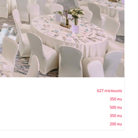
Redi
627 ตารางเมตร
พื้นที่
350 คน
โต๊ะจีน
500 คน
ค็อกเ
350 คน
บุฟเฟ่ต
200 คน
ซิทดาว