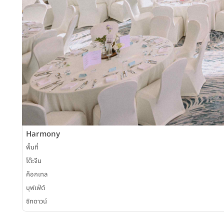
Harmony
พื้นที่
โต๊ะจีน
ค็อกเทล
บุฟเฟ่ต์
ซิทดาวน์