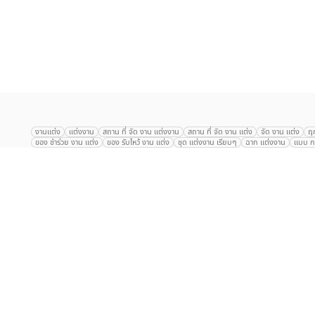
เลือก
1
รายการ
งานแต่ง
แต่งงาน
สถาน ที่ จัด งาน แต่งงาน
สถาน ที่ จัด งาน แต่ง
จัด งาน แต่ง
ฤ
ของ ชำร่วย งาน แต่ง
ของ รับไหว้ งาน แต่ง
ชุด แต่งงาน เรียบๆ
ฉาก แต่งงาน
แบบ กา
The Eros Grand Wedding
Baan Dusit Thani
รัตนพิมาน
Tango Woods Stud
Gaysorn Urban Resort
Kimpton Maa-Lai Bangkok
Grande Centre Point
The Peninsula Bangkok
TRUE ICON HALL
Reignwood Park
Graph Hotel
Courtyard
Conrad Bangkok
Hotel Nikko
The Sukosol
Millennium Hilt
Alexander Hotel
Crowne Plaza
Avana Grand Hotel and Convention Centr
Dusit Gourmet Event
Shanghai Mansion
RARIN
Novotel Siam Square
Centara Grand
Montien Riverside
Anantara Riverside
Century Park
G
Eastin Grand Hotel Sathorn
Prince Palace Hotel Bangkok
Tolani กุยบุรี
P
Arnoma Grand Bangkok
Radisson Blu Plaza Bangkok
ANA ANAN พัทยา
The Berkeley
AVANI+ Riverside Bangkok Hotel
ibis Styles
Hotel Nikko ชลบ
Marrakesh Hua Hin Resort & Spa
Hilton สุขุมวิท
Avani+ หัวหิน
S31 Sukhum
Chatrium Riverside Bangkok
My Beach Resort ภูเก็ต
Korean Artiz Studio 