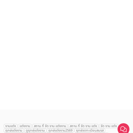
เลือก
1
รายการ
งานแต่ง
แต่งงาน
สถาน ที่ จัด งาน แต่งงาน
สถาน ที่ จัด งาน แต่ง
จัด งาน แต่ง
ฤกษ์แต่งงาน
ดูฤกษ์แต่งงาน
ฤกษ์แต่งงาน2569
ฤกษ์จดทะเบียนสมรส
เปรียบเทียบ