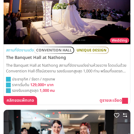
Wedding
สถานที่จัดงานแต่ง
CONVENTION HALL
UNIQUE DESIGN
The Banquet Hall at Nathong
The Banquet Hall at Nathong สถานที่จัดงานแต่งย่านห้วยขวาง โดดเด่นด้วย
Convention Hall ดีไซน์สวยงาม รองรับแขกสูงสุด 1,000 ท่าน พร้อมที่จอดรถ
สะดวกสบาย Weddinglist ได้รวบรวมข้อมูลแพ็คเกจและราคาสำหรับการจัดงาน
ประชาอุทิศ / รัชดา / กรุงเทพ
แต่ง ณ ทอง ไว้ให้ครบแล้วที่นี่
ราคาเริ่มต้น
129,000+ บาท
รองรับแขกสูงสุด
1,000 คน
คลิกขอแพ็กเกจ
ดูรายละเอียด