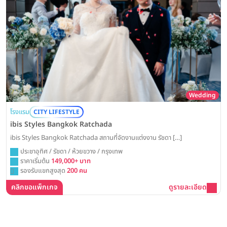
Wedding
โรงแรม
CITY LIFESTYLE
ibis Styles Bangkok Ratchada
ibis Styles Bangkok Ratchada สถานที่จัดงานแต่งงาน รัชดา […]
ประชาอุทิศ / รัชดา / ห้วยขวาง / กรุงเทพ
ราคาเริ่มต้น
149,000+ บาท
รองรับแขกสูงสุด
200 คน
คลิกขอแพ็กเกจ
ดูรายละเอียด