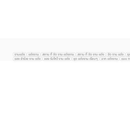
เลือก
1
รายการ
งานแต่ง
แต่งงาน
สถาน ที่ จัด งาน แต่งงาน
สถาน ที่ จัด งาน แต่ง
จัด งาน แต่ง
ฤ
ของ ชำร่วย งาน แต่ง
ของ รับไหว้ งาน แต่ง
ชุด แต่งงาน เรียบๆ
ฉาก แต่งงาน
แบบ กา
The Eros Grand Wedding
Baan Dusit Thani
รัตนพิมาน
Tango Woods Stud
Gaysorn Urban Resort
Kimpton Maa-Lai Bangkok
Grande Centre Point
The Peninsula Bangkok
TRUE ICON HALL
Reignwood Park
Graph Hotel
Courtyard
Conrad Bangkok
Hotel Nikko
The Sukosol
Millennium Hilt
Alexander Hotel
Crowne Plaza
Avana Grand Hotel and Convention Centr
Dusit Gourmet Event
Shanghai Mansion
RARIN
Novotel Siam Square
Centara Grand
Montien Riverside
Anantara Riverside
Century Park
G
Eastin Grand Hotel Sathorn
Prince Palace Hotel Bangkok
Tolani กุยบุรี
P
Arnoma Grand Bangkok
Radisson Blu Plaza Bangkok
ANA ANAN พัทยา
The Berkeley
AVANI+ Riverside Bangkok Hotel
ibis Styles
Hotel Nikko ชลบ
Marrakesh Hua Hin Resort & Spa
Hilton สุขุมวิท
Avani+ หัวหิน
S31 Sukhum
Chatrium Riverside Bangkok
My Beach Resort ภูเก็ต
Korean Artiz Studio 