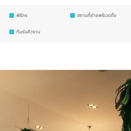
พิธีกร
สถานที่ถ่ายพรีเวดดิ้ง
ทีมรันคิวงาน