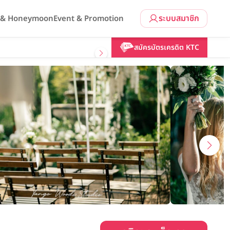
ระบบสมาชิก
l & Honeymoon
Event & Promotion
คลิกขอแพ็กเกจ
สมัครบัตรเครดิต KTC