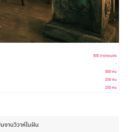
Glas
พื้นที่
300 ตารางเมตร
โต๊ะจีน
-
ค็อกเ
300 คน
บุฟเฟ่ต
250 คน
ซิทดาว
250 คน
็นงานวิวาห์ในฝัน