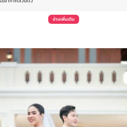
รรยากาศส่วนตัว
อ่านเพิ่มเติม