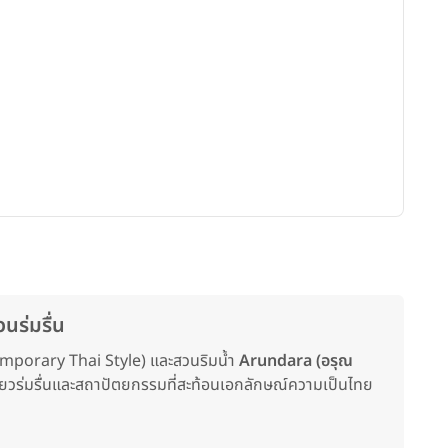
Gar
นร่มรื่น
temporary Thai Style) และสวนริมน้ำ
Arundara (อรุณ
ขียวร่มรื่นและสถาปัตยกรรมที่สะท้อนเอกลักษณ์ความเป็นไทย