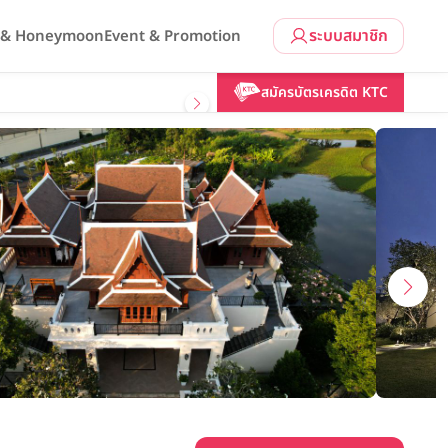
ระบบสมาชิก
l & Honeymoon
Event & Promotion
คลิกขอแพ็กเกจ
สมัครบัตรเครดิต KTC