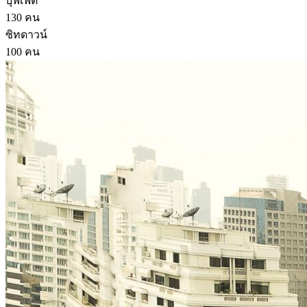
บุฟเฟ่ต์
130 คน
ซิทดาวน์
100 คน