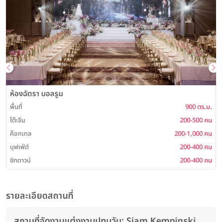
ห้องฉัตรา บอลรูม
พื้นที่
900 ตร.ม.
โต๊ะจีน
200-500 คน
ค็อกเทล
200-1,000 คน
บุฟเฟ่ต์
200-400 คน
ซิทดาวน์
200-400 คน
รายละเอียดสถานที่
สถานที่จัดงานแต่งงานปทุมวัน: Siam Kempinski