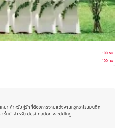
The 
ค็อกเ
ซิทดาว
100 คน
100 คน
หมาะสำหรับคู่รักที่ต้องการงานแต่งงานหรูหราโรแมนติก
ือกชั้นนำสำหรับ destination wedding