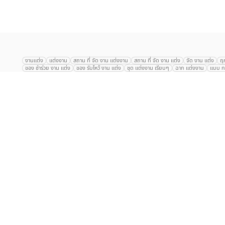
งานแต่ง
แต่งงาน
สถาน ที่ จัด งาน แต่งงาน
สถาน ที่ จัด งาน แต่ง
จัด งาน แต่ง
ฤ
ของ ชำร่วย งาน แต่ง
ของ รับไหว้ งาน แต่ง
ชุด แต่งงาน เรียบๆ
ฉาก แต่งงาน
แบบ กา
The Eros Grand Wedding
Baan Dusit Thani
รัตนพิมาน
Tango Woods Stud
Gaysorn Urban Resort
Kimpton Maa-Lai Bangkok
Grande Centre Point
The Peninsula Bangkok
TRUE ICON HALL
Reignwood Park
Graph Hotel
Courtyard
Conrad Bangkok
Hotel Nikko
The Sukosol
Millennium Hilt
Alexander Hotel
Crowne Plaza
Avana Grand Hotel and Convention Centr
Dusit Gourmet Event
Shanghai Mansion
RARIN
Novotel Siam Square
Centara Grand
Montien Riverside
Anantara Riverside
Century Park
G
Eastin Grand Hotel Sathorn
Prince Palace Hotel Bangkok
Tolani กุยบุรี
P
Arnoma Grand Bangkok
Radisson Blu Plaza Bangkok
ANA ANAN พัทยา
The Berkeley
AVANI+ Riverside Bangkok Hotel
ibis Styles
Hotel Nikko ชลบ
Marrakesh Hua Hin Resort & Spa
Hilton สุขุมวิท
Avani+ หัวหิน
S31 Sukhum
Chatrium Riverside Bangkok
My Beach Resort ภูเก็ต
Korean Artiz Studio 
สนับสนุนโดย