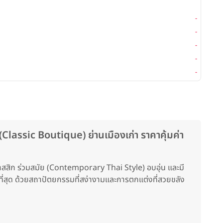
Larn
พื้นที่
-
โต๊ะจีน
-
ค็อกเ
-
บุฟเฟ่ต
-
ซิทดาว
-
ssic Boutique) ย่านเมืองเก่า ราคาคุ้มค่า
สสิก ร่วมสมัย (Contemporary Thai Style) อบอุ่น และมี
ี่สุด ด้วยสถาปัตยกรรมที่สง่างามและการตกแต่งที่สวยขลัง