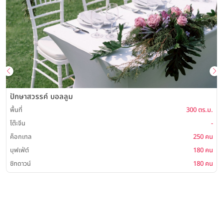
ปักษาสวรรค์ บอลลูม
พื้นที่
300 ตร.ม.
พ
โต๊ะจีน
-
ค็อกเทล
250 คน
บุฟเฟ่ต์
180 คน
ซิทดาวน์
180 คน