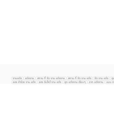
งานแต่ง
แต่งงาน
สถาน ที่ จัด งาน แต่งงาน
สถาน ที่ จัด งาน แต่ง
จัด งาน แต่ง
ฤ
ของ ชำร่วย งาน แต่ง
ของ รับไหว้ งาน แต่ง
ชุด แต่งงาน เรียบๆ
ฉาก แต่งงาน
แบบ กา
The Eros Grand Wedding
Baan Dusit Thani
รัตนพิมาน
Tango Woods Stud
Gaysorn Urban Resort
Kimpton Maa-Lai Bangkok
Grande Centre Point
The Peninsula Bangkok
TRUE ICON HALL
Reignwood Park
Graph Hotel
Courtyard
Conrad Bangkok
Hotel Nikko
The Sukosol
Millennium Hilt
Alexander Hotel
Crowne Plaza
Avana Grand Hotel and Convention Centr
Dusit Gourmet Event
Shanghai Mansion
RARIN
Novotel Siam Square
Centara Grand
Montien Riverside
Anantara Riverside
Century Park
G