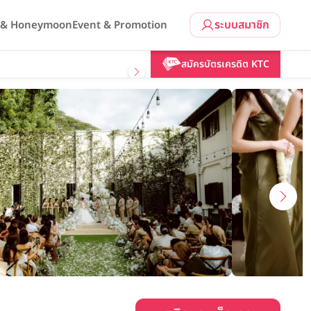
ระบบสมาชิก
l & Honeymoon
Event & Promotion
คลิกขอแพ็กเกจ
สมัครบัตรเครดิต KTC