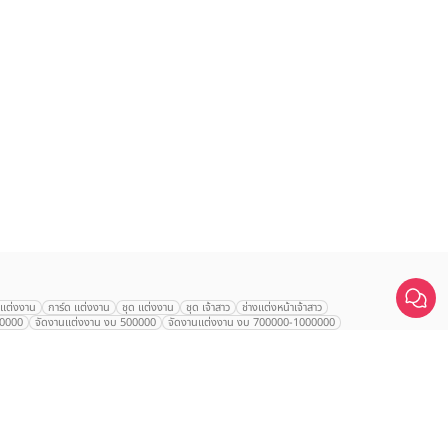
านแต่งงาน
การ์ด แต่งงาน
ชุด แต่งงาน
ชุด เจ้าสาว
ช่างแต่งหน้าเจ้าสาว
00000
จัดงานแต่งงาน งบ 500000
จัดงานแต่งงาน งบ 700000-1000000
นเจ้าสาว
VALA Hua Hin
Grande Centre Point
Wedding at IMPACT
ใหญ่
Arundara
Jim Thompson
Tolani เกาะกูด
Chatrium Grand Bangkok
d Mercure Atrium
Le Meridien
Le Meridien
Charras Bhawan
ntien สุรวงศ์
Alexa Beach
U Sathorn
The Athenee
Hyatt Regency
otel
AETAS Lumpini
Eastin Grand พญาไท
Mandarin Hotel
ญ่
Sheraton Grande Sukhumvit
Le Meridien Suvarnabhumi
 Thana City Golf Resort Bangkok
Swissôtel Bangkok Ratchada