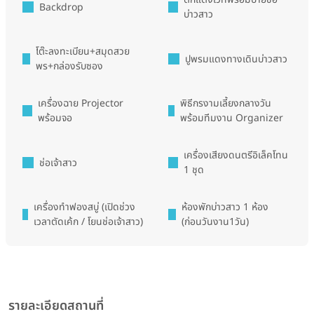
Backdrop
บ่าวสาว
โต๊ะลงทะเบียน+สมุดสวย
ปูพรมแดงทางเดินบ่าวสาว
พร+กล่องรับซอง
เครื่องฉาย Projector
พิธีกรงามเลี้ยงกลางวัน
พร้อมจอ
พร้อมทีมงาน Organizer
เครื่องเสียงดนตรีอิเล็คโทน
ช่อเจ้าสาว
1 ชุด
เครื่องทำฟองสบู่ (เปิดช่วง
ห้องพักบ่าวสาว 1 ห้อง
เวลาตัดเค้ก / โยนช่อเจ้าสาว)
(ก่อนวันงาน1วัน)
รายละเอียดสถานที่