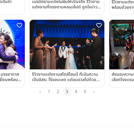
เนรมิตงานแต่งในฝันให้เป็นจริง รีวิวงาน
์เต้นรำ
รีวิวงานแต่ง
แต่งงานที่ตรงตามคอนเซ็ปต์ ถูกใจบ่าว
พร้อมด้วยงา
สาวอย่างสมบูรณ์แบบที่สุด @Radisson
แมนติก ที่มี
Blu Plaza Bangkok
โรงแรม แบงค
(Bangkok M
Surawongs
รีวิวงานแต่งงานสไตล์โฮมมี่ ที่เน้นความ
ล บรรยากาศ
ส่งมอบความพ
เป็นอิสระ ไร้ขอบเขต แต่อบอวลไปด้วย
ยี่ยมพร้อม
เลือกโรงแรมที
ความรัก ณ ห้อง The Atelier Hall
 โรงแรม S31
แต่งให้ลูกๆ
@Le Méridien Bangkok (โรงแรมเลอ
 Hotel)
โรงแรมอเล็ก
‹
1
2
3
4
5
›
เมอริเดียน กรุงเทพ)
Hotel Ban