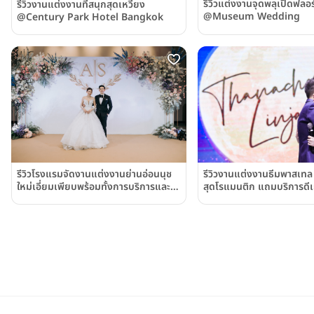
รีวิวแต่งงานจุดพลุเปิดฟลอร
รีวิวงานแต่งงานที่สนุกสุดเหวี่ยง
@Museum Wedding
@Century Park Hotel Bangkok
รีวิวโรงแรมจัดงานแต่งงานย่านอ่อนนุช
รีวิวงานแต่งงานธีมพาสเท
ใหม่เอี่ยมเพียบพร้อมทั้งการบริการและ
สุดโรแมนติก แถมบริการดีเ
ห้อง Grand Ballroom ดีไซน์สุดหรู
แพ็กเกจแต่งงานสุดคุ้ม ณ
@โรงแรมอวานี สุขุมวิท กรุงเทพฯ
สุขุมวิท (S31 Sukhumvit
(Avani Sukhumvit Bangkok)