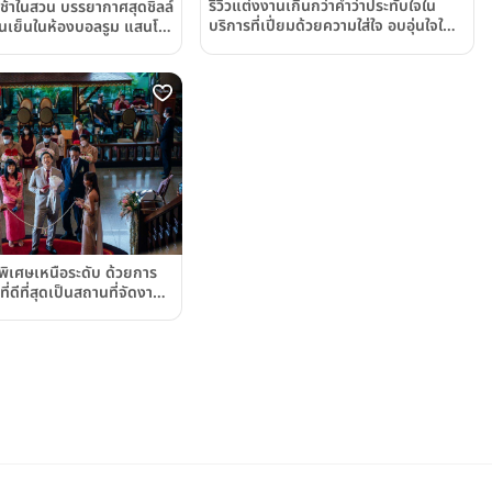
รีวิวแต่งงานเกินกว่าคำว่าประทับใจใน
เช้าในสวน บรรยากาศสุดชิลล์
บริการที่เปี่ยมด้วยความใส่ใจ อบอุ่นใจใน
นเย็นในห้องบอลรูม แสนโร
ทุกวินาที ณ โรงแรมโซฟิเทล กรุงเทพ
ความโมเดิร์น และหรูหรา ณ
สุขุมวิท (Sofitel Bangkok
็อกแมริออท เดอะ สุรวงศ์
Sukhumvit)
arriott Hotel The
e)
ิเศษเหนือระดับ ด้วยการ
่ดีที่สุดเป็นสถานที่จัดงาน
 ณ ห้องสุพรรณหงส์บอลรูม
ซานเดอร์ (Alexander
gkok)