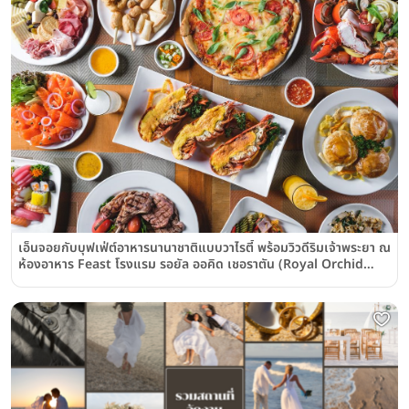
เอ็นจอยกับบุฟเฟ่ต์อาหารนานาชาติแบบวาไรตี้ พร้อมวิวดีริมเจ้าพระยา ณ
ห้องอาหาร Feast โรงแรม รอยัล ออคิด เชอราตัน (Royal Orchid
Sheraton Hotel and Towers)