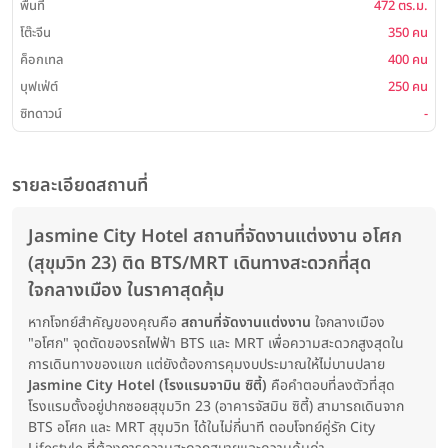
พื้นที่
472 ตร.ม.
โต๊ะจีน
350 คน
ค็อกเทล
400 คน
บุฟเฟ่ต์
250 คน
ซิทดาวน์
-
รายละเอียดสถานที่
Jasmine City Hotel สถานที่จัดงานแต่งงาน อโศก
(สุขุมวิท 23) ติด BTS/MRT เดินทางสะดวกที่สุด
ใจกลางเมือง ในราคาสุดคุ้ม
หากโจทย์สำคัญของคุณคือ
สถานที่จัดงานแต่งงาน
ใจกลางเมือง
"อโศก" จุดตัดของรถไฟฟ้า BTS และ MRT เพื่อความสะดวกสูงสุดใน
การเดินทางของแขก แต่ยังต้องการคุมงบประมาณให้ไม่บานปลาย
Jasmine City Hotel (โรงแรมจามิน ซิตี้)
คือคำตอบที่ลงตัวที่สุด
โรงแรมตั้งอยู่ปากซอยสุขุมวิท 23 (อาคารจัสมิน ซิตี้) สามารถเดินจาก
BTS อโศก และ MRT สุขุมวิท ได้ในไม่กี่นาที ตอบโจทย์คู่รัก City