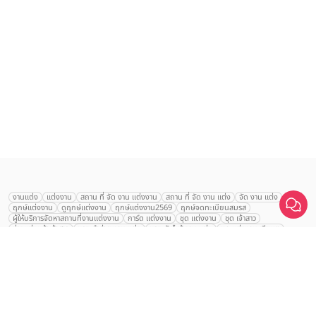
งานแต่ง
แต่งงาน
สถาน ที่ จัด งาน แต่งงาน
สถาน ที่ จัด งาน แต่ง
จัด งาน แต่ง
ฤกษ์แต่งงาน
ดูฤกษ์แต่งงาน
ฤกษ์แต่งงาน2569
ฤกษ์จดทะเบียนสมรส
ผู้ให้บริการจัดหาสถานที่งานแต่งงาน
การ์ด แต่งงาน
ชุด แต่งงาน
ชุด เจ้าสาว
ช่างแต่งหน้าเจ้าสาว
ของ ชำร่วย งาน แต่ง
ของ รับไหว้ งาน แต่ง
ชุด แต่งงาน เรียบๆ
ฉาก แต่งงาน
แบบ การ์ด แต่งงาน
งาน แต่ง ใน สวน
พิธี แต่งงาน
Jasmine City
จัดงานแต่งงาน งบ 200000
จัดงานแต่งงาน งบ 300000
จัดงานแต่งงาน งบ 500000
Hotel
จัดงานแต่งงาน งบ 700000-1000000
คลิกขอแพ็กเกจ
The Eros Grand Wedding
Baan Dusit Thani
รัตนพิมาน
Tango Woods Studio
LA CHAPELLE
CDC Ballroom
Sindhorn Kempinski
Pullman
Chercharn
เรือนเจ้าสาว
VALA Hua Hin
Grande Centre Point
Wedding at IMPACT
Gaysorn Urban Resort
Kimpton Maa-Lai Bangkok
Grande Centre Point