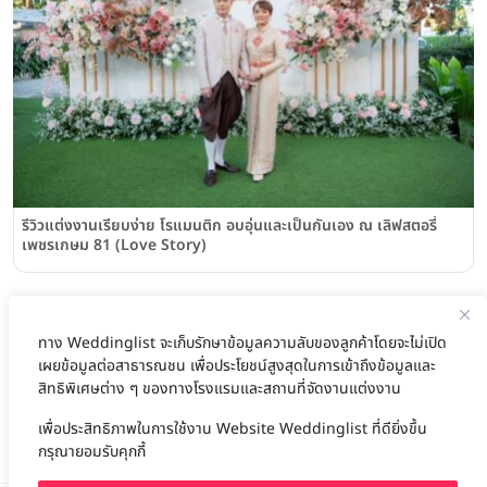
รีวิวแต่งงานเรียบง่าย โรแมนติก อบอุ่นและเป็นกันเอง ณ เลิฟสตอรี่
เพชรเกษม 81 (Love Story)
รีวิวเเต่งงานแบบเรียบง่าย เต็มไปด้วยความอบอุ่น @Conrad
Bangkok Hotel
ทาง Weddinglist จะเก็บรักษาข้อมูลความลับของลูกค้าโดยจะไม่เปิด
Conrad Bangkok
เผยข้อมูลต่อสาธารณชน เพื่อประโยชน์สูงสุดในการเข้าถึงข้อมูลและ
สิทธิพิเศษต่าง ๆ ของทางโรงแรมและสถานที่จัดงานแต่งงาน
รีวิวงานแต่งเช้าเลี้ยงเที่ยงเรียบง่ายแต่ใส่ใจทุกรายละเอียด @Bangkok
เพื่อประสิทธิภาพในการใช้งาน Website Weddinglist ที่ดียิ่งขึ้น
Marriott Hotel Sukhumvit
กรุณายอมรับคุกกี้