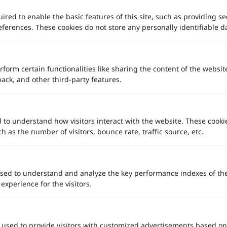
ธีมแต่งงานสีแดง ต้อนรับปีมังกรทอง 2024
ired to enable the basic features of this site, such as providing se
ferences. These cookies do not store any personally identifiable d
rform certain functionalities like sharing the content of the websit
back, and other third-party features.
d to understand how visitors interact with the website. These cooki
 as the number of visitors, bounce rate, traffic source, etc.
รีวิวแต่งงาน Concept “Light in the dark” @Eastin Grand
sed to understand and analyze the key performance indexes of th
Hotel Phayathai
 experience for the visitors.
Eastin Grand Hotel Phayathai
 used to provide visitors with customized advertisements based on