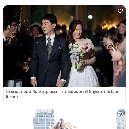
รีวิวงานแต่งบน Rooftop บรรยากาศโรแมนติก @Gaysorn Urban
Resort