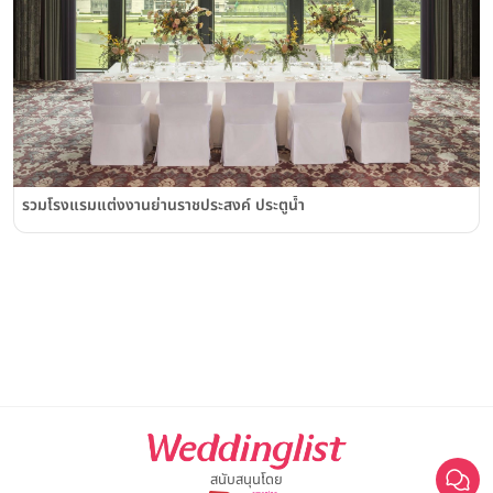
รวมโรงแรมแต่งงานย่านราชประสงค์ ประตูน้ำ
สนับสนุนโดย