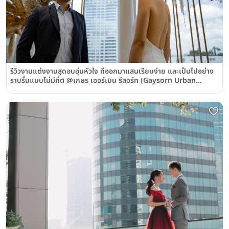
รีวิวงานแต่งงานสุดอบอุ่นหัวใจ ที่ออกมาแสนเรียบง่าย และเป็นไปอย่าง
ราบรื่นแบบไม่มีที่ติ @เกษร เออร์เบิน รีสอร์ท (Gaysorn Urban
Resort)