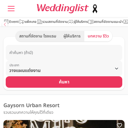
Event
แพ็คเกจ
รวมสถานที่จัดงาน
ผู้ให้บริการ
สถานที่จัดงานแนะนำ
สถานที่จัดงาน โรงแรม
ผู้ให้บริการ
บทความ รีวิว
คำค้นหา (ถ้ามี)
ประเภท
ค้นหา
Gaysorn Urban Resort
รวบรวมบทความให้คุณไว้ที่เดียว