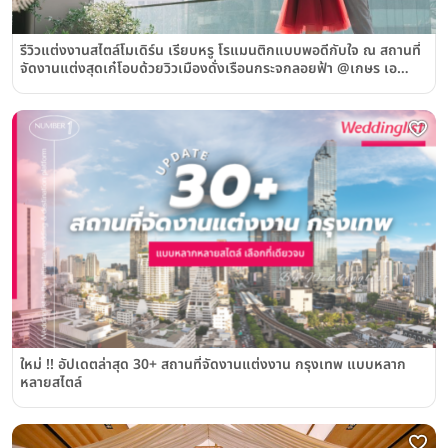
รีวิวแต่งงานสไตล์โมเดิร์น เรียบหรู โรแมนติกแบบพอดีกับใจ ณ สถานที่
จัดงานแต่งสุดเก๋โอบด้วยวิวเมืองดั่งเรือนกระจกลอยฟ้า @เกษร เอ
อร์เบิน รีสอร์ท (Gaysorn Urban Resort)
ใหม่ !! อัปเดตล่าสุด 30+ สถานที่จัดงานแต่งงาน กรุงเทพ แบบหลาก
หลายสไตล์