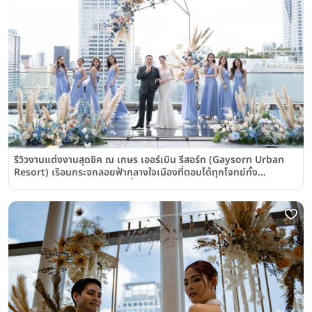
รีวิวงานแต่งงานสุดชิค ณ เกษร เออร์เบิน รีสอร์ท (Gaysorn Urban
Resort) เรือนกระจกลอยฟ้ากลางใจเมืองที่ตอบได้ทุกโจทย์ทั้ง
บรรยากาศโรแมนติกและปาร์ตี้เก๋ๆ