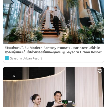
รีวิวแต่งงานในธีม Modern Fantasy ท่ามกลางบรรยากาศงานที่น่ารัก
สุดอบอุ่นและเต็มไปด้วยรอยยิ้มของทุกคน @Gaysorn Urban Resort
Gaysorn Urban Resort