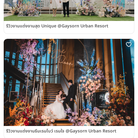
รีวิวงานแต่งงานสุด Unique @Gaysorn Urban Resort
รีวิวงานแต่งงานธีมเรนโบว์ เรนใจ @Gaysorn Urban Resort