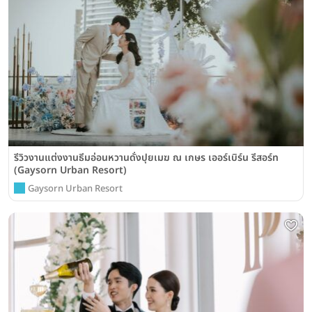
รีวิวงานแต่งงานธีมอ่อนหวานดั่งปุยเมฆ ณ เกษร เออร์เบิร์น รีสอร์ท
(Gaysorn Urban Resort)
Gaysorn Urban Resort