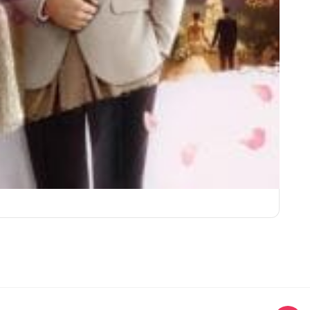
ชุดเจ้