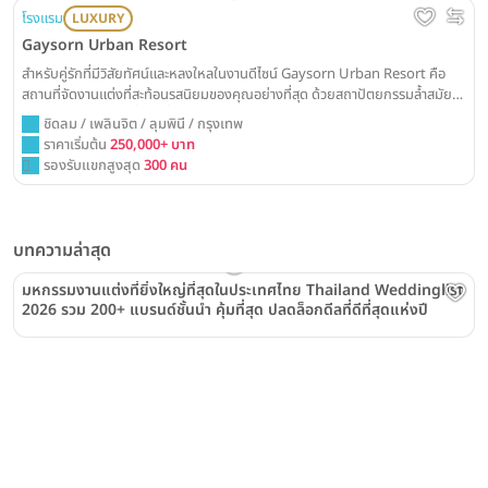
โรงแรม
LUXURY
Gaysorn Urban Resort
สำหรับคู่รักที่มีวิสัยทัศน์และหลงใหลในงานดีไซน์ Gaysorn Urban Resort คือ
สถานที่จัดงานแต่งที่สะท้อนรสนิยมของคุณอย่างที่สุด ด้วยสถาปัตยกรรมล้ำสมัย
ใจกลางราชประสงค์ ที่จะเปลี่ยนวันวิวาห์ของคุณให้กลายเป็นอีเวนต์สุดพิเศษ
ชิดลม / เพลินจิต / ลุมพินี / กรุงเทพ
ราคาเริ่มต้น
250,000+ บาท
รองรับแขกสูงสุด
300 คน
บทความล่าสุด
มหกรรมงานแต่งที่ยิ่งใหญ่ที่สุดในประเทศไทย Thailand Weddinglist
2026 รวม 200+ แบรนด์ชั้นนำ คุ้มที่สุด ปลดล็อกดีลที่ดีที่สุดแห่งปี