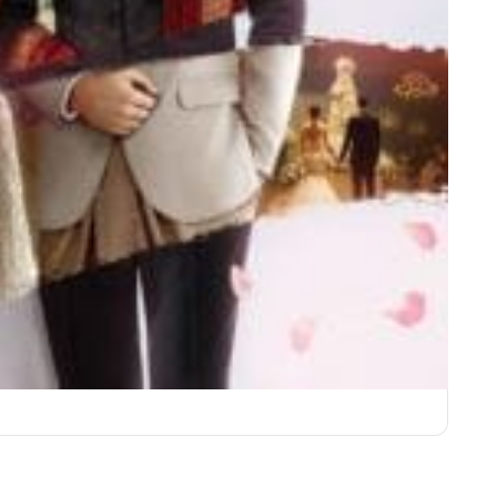
ชุดเจ้