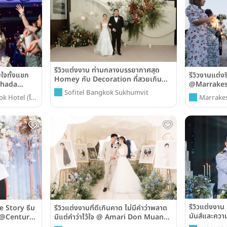
รีวิวแต่งงาน ท่ามกลางบรรยากาศสุด
บใจทั้งแขก
รีวิวงานแต่ง
Homey กับ Decoration ที่สวยเกิน
chada
@Marrakes
บรรยายเป็นความประทับใจไม่รู้ลืม @
Sofitel Bangkok Sukhumvit
Spa
Sofitel Bangkok Sukhumvit
k Hotel (โรง
Marrakes
(มาราเกช ห
รีวิวแต่งงา
e Story ธีม
รีวิวแต่งงานที่ดีเกินคาด ไม่มีคำว่าพลาด
มันส์และความ
ม @Century
มีแต่คำว่าไว้ใจ @ Amari Don Muang
@Swissôte
Airport Bangkok