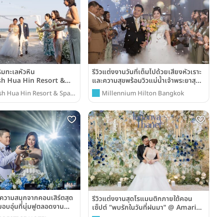
ริมทะเลหัวหิน
รีวิวแต่งงานวันที่เต็มไปด้วยเสียงหัวเราะ
h Hua Hin Resort &
และความสุขพร้อมวิวแม่น้ำเจ้าพระยาสุด
เฟอร์เฟค @ Millennium Hilton
h Hua Hin Resort & Spa
Millennium Hilton Bangkok
Bangkok
ัวหิน รีสอร์ท แอนด์ สปา)
น ความสนุกจากคอนเสิร์ตสุด
รีวิวแต่งงานสุดโรแมนติกภายใต้คอน
อบอุ่นที่นุ่มฟูตลอดงาน
เซ็ปต์ "พบรักในวันที่ฝนมา" @ Amari
l Bangkok Ratchada
Don Muang Airport Bangkok