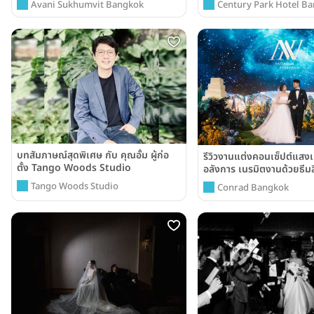
Avani Sukhumvit Bangkok
Century Park Hotel B
บทสัมภาษณ์สุดพิเศษ กับ คุณอั้ม ผู้ก่อ
รีวิวงานแต่งคอนเซ็ปต์แสงเ
ตั้ง Tango Woods Studio
อลังการ เนรมิตงานด้วยธีมส
วอยซ์ @ Conrad Bangk
Tango Woods Studio
Conrad Bangkok