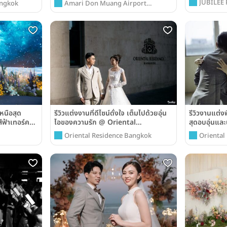
JUBILEE
angkok
Amari Don Muang Airport
RATCHA
Bangkok
หนือสุด
รีวิวแต่งงานที่ดีไซน์ดั่งใจ เต็มไปด้วยอุ่น
รีวิวงานแต่งพ
ีฟ้าเทอร์ค
ไอของความรัก @ Oriental
สุดอบอุ่นแล
ok
Residence Bangkok
Residence
Oriental Residence Bangkok
Oriental