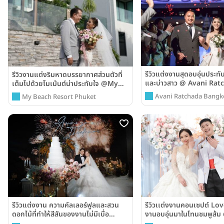
รีวิวแต่งงานสุดอบอุ่นประทั
รีวิวงานแต่งริมหาดบรรยากาศส่วนตัวที่
และบ่าวสาว @ Avani Rat
เต็มไปด้วยโมเม้นต์น่าประทับใจ @My
Bangkok Hotel
Beach Resort Phuket
Avani Ratchada Bangko
My Beach Resort Phuket
แรมอวานี รัชดา กรุงเทพฯ)
รีวิวแต่งงาน ความคัลเลอร์ฟูลและสวน
รีวิวเเต่งงานคอนเซปต์ Lov
ดอกไม้ที่ทำให้สีสันของงานไม่มีเบื่อ
งานอบอุ่นมาในโทนชมพูส้
@Avani Sukhumvit Bangkok
Park Hotel Bangkok