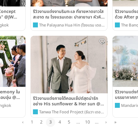
้ Concept
รีวิวงานแต่งงานริมทะเล ที่ชายหาดขาวใส
รีวิวงานแต่งส
rs" @JW
สะอาด ณ โรงแรมเดอะ ปาลายานา หัวหิน
ด้วย After p
k
(The Palayana Hua Hin)
Banquet Ha
ngkok
The Palayana Hua Hin (โรงแรม เดอะ
The Banq
ปาลายานา หัวหิน)
remony ใน
รีวิวงานแต่ง
ดอบอุ่น @
บรรยากาศภา
รีวิวงานแต่งภายใต้คอนเซ็ปต์สุดน่ารัก
ngkok
@Mandarin
อย่าง His sunflower & Her sun @
angkok
Mandari
Tanwa The Food Project
Tanwa The Food Project (ธันวา เดอะ
ฟู๊ด โปรเจกท์)
‹
1
2
3
4
5
...
10
...
›
»