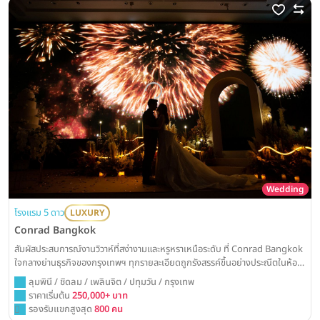
Wedding
โรงแรม 5 ดาว
LUXURY
Conrad Bangkok
สัมผัสประสบการณ์งานวิวาห์ที่สง่างามและหรูหราเหนือระดับ ที่ Conrad Bangkok
ใจกลางย่านธุรกิจของกรุงเทพฯ ทุกรายละเอียดถูกรังสรรค์ขึ้นอย่างประณีตในห้อง
แกรนด์บอลรูมไร้เสาอันโอ่อ่า เพื่อมอบค่ำคืนแห่งการเฉลิมฉลองที่น่าจดจำและ
ลุมพินี / ชิดลม / เพลินจิต / ปทุมวัน / กรุงเทพ
สมบูรณ์แบบที่สุด
ราคาเริ่มต้น
250,000+ บาท
รองรับแขกสูงสุด
800 คน