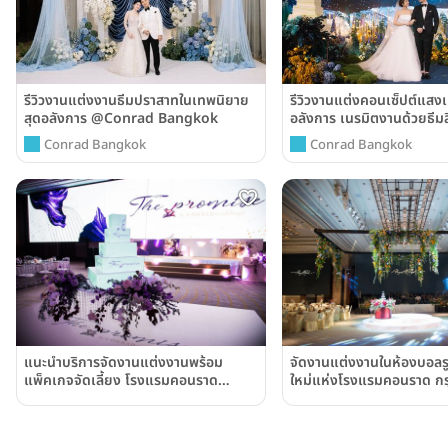
รีวิวงานแต่งงานธีมปราสาทในเทพนิยาย
รีวิวงานแต่งคอนเซ็ปต์แสงเ
สุดอลังการ @Conrad Bangkok
อลังการ เนรมิตงานด้วยธีมส
วอยซ์ @ Conrad Bangk
Conrad Bangkok
Conrad Bangkok
จัดงานแต่งงานในห้องบอลรู
แนะนำบริการจัดงานแต่งงานพร้อม
ใหม่แห่งโรงแรมคอนราด กรุ
แพ็คเกจจัดเลี้ยง โรงแรมคอนราด
เนรมิตงานแต่งงานในฝันให้เป
กรุงเทพ
คิดด้วยเทคโนโลยีสุดล้ำระด
Hall