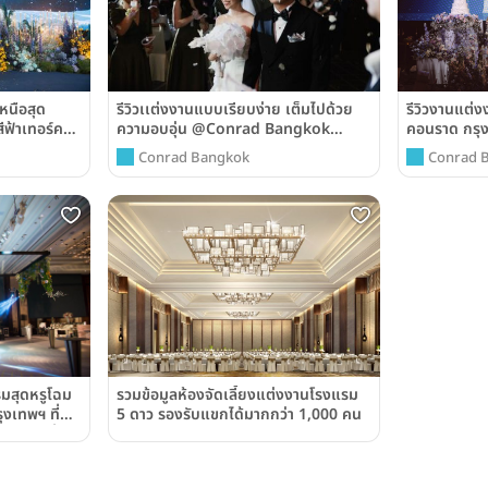
หนือสุด
รีวิวเเต่งงานแบบเรียบง่าย เต็มไปด้วย
รีวิวงานแต่
ีฟ้าเทอร์ค
ความอบอุ่น @Conrad Bangkok
คอนราด กรุ
ok
Hotel
Bangkok)
Conrad Bangkok
Conrad 
รวมข้อมูลห้องจัดเลี้ยงแต่งงานโรงแรม
มสุดหรูโฉม
5 ดาว รองรับแขกได้มากกว่า 1,000 คน
งเทพฯ ที่
็นจริงดั่งใจ
ับ Concert