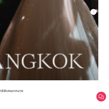
สถานที
สิทธิพิเศษมากมาย
Sailo
Sa
วันน