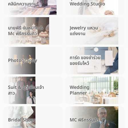
คลินิกความงาม
Wedding Studio
นายพิธี ขันหมาก &
Jewelry แหวน
Mc พิธีกรรันคิว
แต่งงาน
การ์ด ของชำร่วย
Photography
ของรับไหว้
Suit & ชุดเพื่อนเจ้า
Wedding
สาว
Planner
Bridal Shoes
MC พิธีกรรันคิว