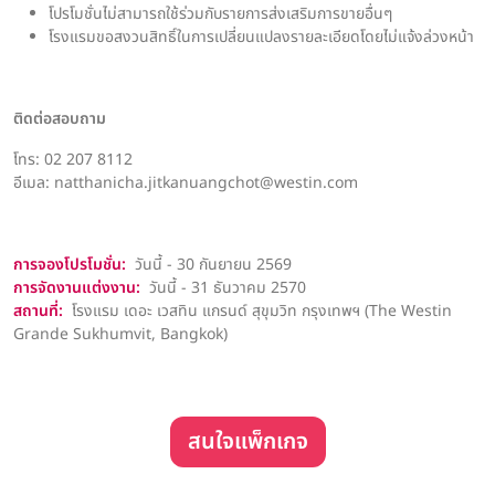
โปรโมชั่นไม่สามารถใช้ร่วมกับรายการส่งเสริมการขายอื่นๆ
โรงแรมขอสงวนสิทธิ์ในการเปลี่ยนแปลงรายละเอียดโดยไม่แจ้งล่วงหน้า
ติดต่อสอบถาม
โทร: 02 207 8112
อีเมล: natthanicha.jitkanuangchot@westin.com
การจองโปรโมชั่น:
วันนี้ - 30 กันยายน 2569
การจัดงานแต่งงาน:
วันนี้ - 31 ธันวาคม 2570
สถานที่:
โรงแรม เดอะ เวสทิน แกรนด์ สุขุมวิท กรุงเทพฯ (The Westin
Grande Sukhumvit, Bangkok)
สนใจแพ็กเกจ