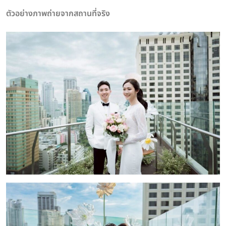
ตัวอย่างภาพถ่ายจากสถานที่จริง