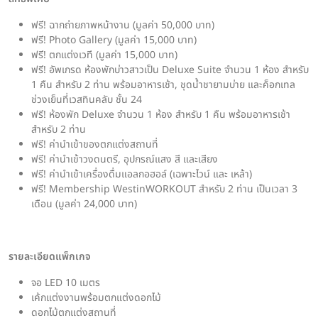
ฟรี! ฉากถ่ายภาพหน้างาน (มูลค่า 50,000 บาท)
ฟรี! Photo Gallery (มูลค่า 15,000 บาท)
ฟรี! ตกแต่งเวที (มูลค่า 15,000 บาท)
ฟรี! อัพเกรด ห้องพักบ่าวสาวเป็น Deluxe Suite จำนวน 1 ห้อง สำหรับ
1 คืน สำหรับ 2 ท่าน พร้อมอาหารเช้า, ชุดนํ้าชายามบ่าย และค็อกเทล
ช่วงเย็นที่เวสทินคลับ ชั้น 24
ฟรี! ห้องพัก Deluxe จำนวน 1 ห้อง สำหรับ 1 คืน พร้อมอาหารเช้า
สำหรับ 2 ท่าน
ฟรี! ค่านำเข้าของตกแต่งสถานที่
ฟรี! ค่านำเข้าวงดนตรี, อุปกรณ์แสง สี และเสียง
ฟรี! ค่านำเข้าเครื่องดื่มแอลกอฮอล์ (เฉพาะไวน์ และ เหล้า)
ฟรี! Membership WestinWORKOUT สำหรับ 2 ท่าน เป็นเวลา 3
เดือน (มูลค่า 24,000 บาท)
รายละเอียดแพ็กเกจ
จอ LED 10 เมตร
เค้กแต่งงานพร้อมตกแต่งดอกไม้
ดอกไม้ตกแต่งสถานที่