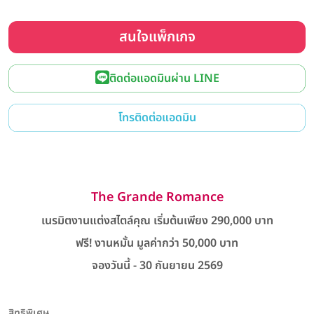
สนใจแพ็กเกจ
ติดต่อแอดมินผ่าน LINE
โทรติดต่อแอดมิน
The Grande Romance
เนรมิตงานแต่งสไตล์คุณ เริ่มต้นเพียง 290,000 บาท
ฟรี! งานหมั้น มูลค่ากว่า 50,000 บาท
จองวันนี้ - 30 กันยายน 2569
สิทธิพิเศษ