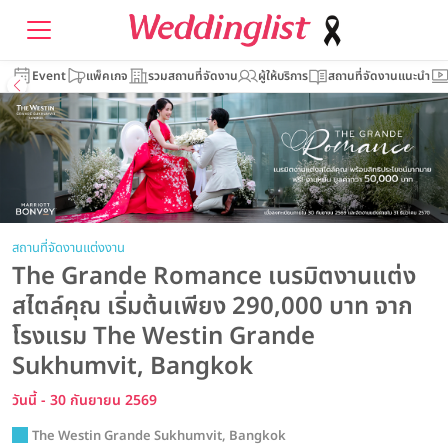
Event
แพ็คเกจ
รวมสถานที่จัดงาน
ผู้ให้บริการ
สถานที่จัดงานแนะนำ
สถานที่จัดงานแต่งงาน
The Grande Romance เนรมิตงานแต่ง
สไตล์คุณ เริ่มต้นเพียง 290,000 บาท จาก
โรงแรม The Westin Grande
Sukhumvit, Bangkok
วันนี้ - 30 กันยายน 2569
The Westin Grande Sukhumvit, Bangkok