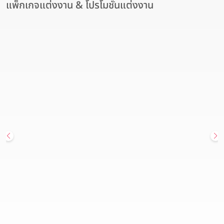
แพ็กเกจแต่งงาน & โปรโมชั่นแต่งงาน
สถานที่จัดงานแต่งงาน
Hot Deal
โรงแรมอวานี รัชดา กรุงเทพฯ เปิดมิติใหม่ของสถานที่จัดงานแต่งงาน
ใจกลางเมือง แพ็กเกจแต่งงาน เริ่มต้นเพียง 179,900 บาท
Avani Ratchada Bangkok Hotel (โรงแรมอวานี รัชดา กรุงเทพฯ)
วันนี้ - 31 ธันวาคม 2569
สนใจแพ็กเกจ
ดูรายละเอียด