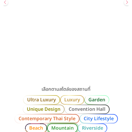
Wedding
Most Popular
สถานที่จัดงานแต่ง
UNIQUE DESIGN
GARDEN
Sailom Sangdad Homey Studio
สอบถามเพิ่มเติมหรือนัดเยี่ยมชมสถานที่ Line: @sailomsang […]
เลียบทางด่วนรามอินทรา / กรุงเทพ
ราคาเริ่มต้น
80,000+ บาท
รองรับแขกสูงสุด
300 คน
คลิกขอแพ็กเกจ
ดูรายละเอียด
เลือกตามสไตล์ของสถานที่
Ultra Luxury
Luxury
Garden
Unique Design
Convention Hall
Contemporary Thai Style
City Lifestyle
Beach
Mountain
Riverside