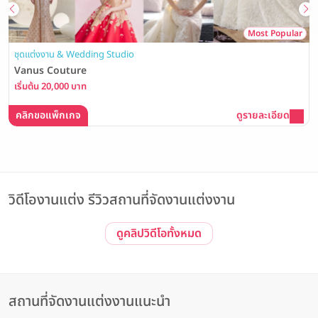
Most Popular
ชุดแต่งงาน & Wedding Studio
Vanus Couture
เริ่มต้น 20,000 บาท
คลิกขอแพ็กเกจ
ดูรายละเอียด
วิดีโองานแต่ง รีวิวสถานที่จัดงานแต่งงาน
ดูคลิปวิดีโอทั้งหมด
Event รีวิวโรงแรม
Event | ประทับใจไม่รู้จบ! รวมภาพบรรยากาศงาน The Magical of
Love #3 Wedding Open House ณ The Banquet Hall at
Nathong
The Banquet Hall at Nathong
สถานที่จัดงานแต่งงานแนะนำ