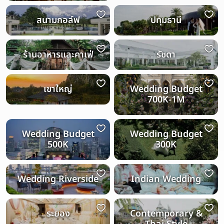
สนามกอล์ฟ
ปทุมธานี
ร้านอาหารและคาเฟ่
รัชดา
เขาใหญ่
Wedding Budget
700K-1M
Wedding Budget
Wedding Budget
500K
300K
Wedding Riverside
Indian Wedding
ระยอง
Contemporary &