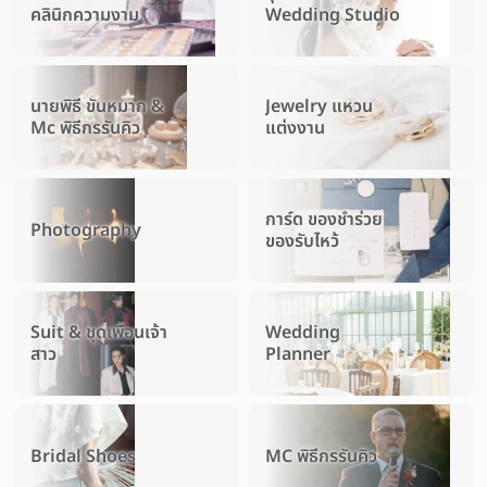
คลินิกความงาม
Wedding Studio
นายพิธี ขันหมาก &
Jewelry แหวน
Mc พิธีกรรันคิว
แต่งงาน
การ์ด ของชำร่วย
Photography
ของรับไหว้
Suit & ชุดเพื่อนเจ้า
Wedding
สาว
Planner
Bridal Shoes
MC พิธีกรรันคิว