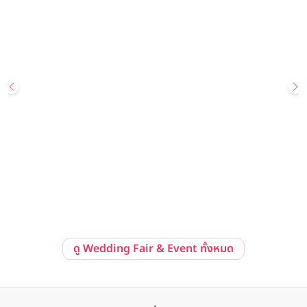
29 สิงหาคม 2569 - 30 สิงหาคม 2569
Hot Deal
Your Wedding, Your Way: Golden Promise Edition Wedding
Showcase ข้อเสนอสุดพิเศษ แพ็กเกจแต่งงานราคาเริ่มต้นเพียง
259,999 บาทสุทธิ ณ โรงแรม Avani Sukhumvit Bangkok
Avani Sukhumvit Bangkok
ลงทะเบียนร่วมงาน
ดูรายละเอียด
ดู Wedding Fair & Event ทั้งหมด