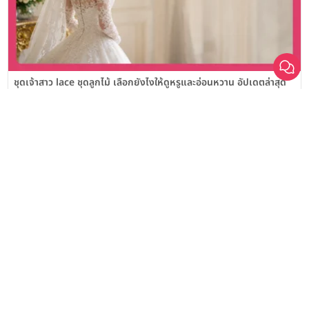
เลือก
1
รายการ
เปรียบเทียบ
ชุดเจ้าสาว lace ชุดลูกไม้ เลือกยังไงให้ดูหรูและอ่อนหวาน อัปเดตล่าสุด
ชุดเจ้าสาว boho สไตล์โบฮีเมียน เลือกยังไงให้ดูชิลและโรแมนติก
อัปเดตล่าสุด