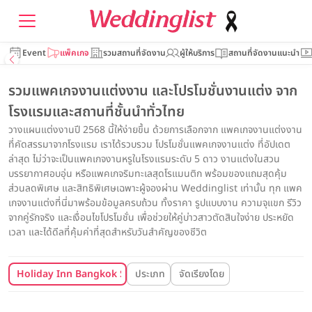
Event
แพ็คเกจ
รวมสถานที่จัดงาน
ผู้ให้บริการ
สถานที่จัดงานแนะนำ
รวมแพคเกจงานแต่งงาน และโปรโมชั่นงานแต่ง จาก
โรงแรมและสถานที่ชั้นนำทั่วไทย
วางแผนแต่งงานปี 2568 นี้ให้ง่ายขึ้น ด้วยการเลือกจาก แพคเกจงานแต่งงาน
ที่คัดสรรมาจากโรงแรม เราได้รวบรวม โปรโมชั่นแพคเกจงานแต่ง ที่อัปเดต
ล่าสุด ไม่ว่าจะเป็นแพคเกจงานหรูในโรงแรมระดับ 5 ดาว งานแต่งในสวน
บรรยากาศอบอุ่น หรือแพคเกจริมทะเลสุดโรแมนติก พร้อมของแถมสุดคุ้ม
ส่วนลดพิเศษ และสิทธิพิเศษเฉพาะผู้จองผ่าน Weddinglist เท่านั้น ทุก แพค
เกจงานแต่งที่นี่มาพร้อมข้อมูลครบถ้วน ทั้งราคา รูปแบบงาน ความจุแขก รีวิว
จากคู่รักจริง และเงื่อนไขโปรโมชั่น เพื่อช่วยให้คู่บ่าวสาวตัดสินใจง่าย ประหยัด
เวลา และได้ดีลที่คุ้มค่าที่สุดสำหรับวันสำคัญของชีวิต
Holiday Inn Bangkok Silom
ประเภท
จัดเรียงโดย