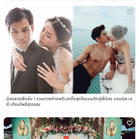
น้องสวยพี่แซ่บ ! รวมภาพถ่ายพรีเวดดิ้งสุดโรแมนติกคู่พี่น้อง แจนนิส-เจ
นี่ เทียนโพธิ์สุวรรณ