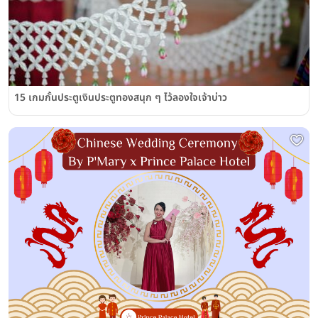
15 เกมกั้นประตูเงินประตูทองสนุก ๆ ไว้ลองใจเจ้าบ่าว