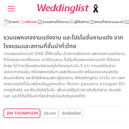
Event
แพ็คเกจ
รวมสถานที่จัดงาน
ผู้ให้บริการ
สถานที่จัดงานแนะนำ
รวมแพคเกจงานแต่งงาน และโปรโมชั่นงานแต่ง จาก
โรงแรมและสถานที่ชั้นนำทั่วไทย
วางแผนแต่งงานปี 2568 นี้ให้ง่ายขึ้น ด้วยการเลือกจาก แพคเกจงานแต่งงาน
ที่คัดสรรมาจากโรงแรม เราได้รวบรวม โปรโมชั่นแพคเกจงานแต่ง ที่อัปเดต
ล่าสุด ไม่ว่าจะเป็นแพคเกจงานหรูในโรงแรมระดับ 5 ดาว งานแต่งในสวน
บรรยากาศอบอุ่น หรือแพคเกจริมทะเลสุดโรแมนติก พร้อมของแถมสุดคุ้ม
ส่วนลดพิเศษ และสิทธิพิเศษเฉพาะผู้จองผ่าน Weddinglist เท่านั้น ทุก แพค
เกจงานแต่งที่นี่มาพร้อมข้อมูลครบถ้วน ทั้งราคา รูปแบบงาน ความจุแขก รีวิว
จากคู่รักจริง และเงื่อนไขโปรโมชั่น เพื่อช่วยให้คู่บ่าวสาวตัดสินใจง่าย ประหยัด
เวลา และได้ดีลที่คุ้มค่าที่สุดสำหรับวันสำคัญของชีวิต
JIM THOMPSON
ประเภท
จัดเรียงโดย