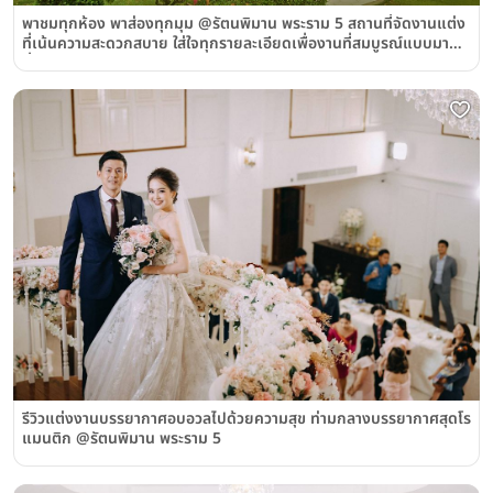
พาชมทุกห้อง พาส่องทุกมุม @รัตนพิมาน พระราม 5 สถานที่จัดงานแต่ง
ที่เน้นความสะดวกสบาย ใส่ใจทุกรายละเอียดเพื่องานที่สมบูรณ์แบบมาก
ที่สุด
รีวิวแต่งงานบรรยากาศอบอวลไปด้วยความสุข ท่ามกลางบรรยากาศสุดโร
แมนติก @รัตนพิมาน พระราม 5