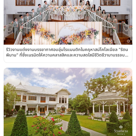
รีวิวงานแต่งงานบรรยากาศอบอุ่นโรแมนติกในคฤหาสน์โคโลเนียล "รัตน
พิมาน" ที่ซึ่งเนรมิตให้ความคลาสสิคและความสดใสมีชีวิตชีวามาบรรจบ
กันได้อย่างลงตัว