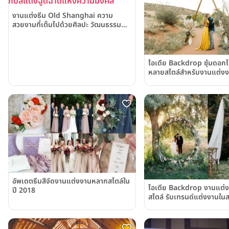
งานแต่งธีม Old Shanghai ความ
สวยงามที่เต็มไปด้วยศิลปะ วัฒนธรรม
กับสีแดงฉูดฉาดแห่งความมงคล
ไอเดีย Backdrop ซุ้มดอกไ
หลายสไตล์สำหรับงานแต่ง
อัพเดตธีมสีจัดงานแต่งงานหลากสไตล์ใน
ไอเดีย Backdrop งานแต่
ปี 2018
สไตล์ รับเทรนด์แต่งงานใ
สายลมหนาว