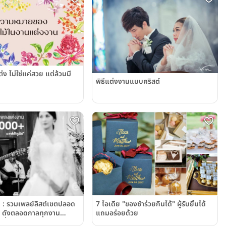
ง ไม่ใช่แค่สวย แต่ล้วนมี
พิธีแต่งงานแบบคริสต์
7 ไอเดีย "ของชำร่วยกินได้" ผู้รับยิ้มได้
นหู : รวมเพลย์ลิสต์เขตปลอด
แถมอร่อยด้วย
 ดังตลอดกาลทุกงาน
ี่ 1