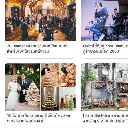
20 เพลงสากลสุดหวานแสนโรแมนติก
เพลงนี้ที่คุ้นหู : รวมเพลงแ
สำหรับเปิดในงานแต่งงาน
คู่รักชาวอินดี้ยุค 2000+
10 ไอเดียเค้กแต่งงานที่ไม่ใช่เค้ก อร่อย
ไอเดีย Backdrop งานแต่ง
ถูกใจหลากหลายรสชาติ
จากวัสดุหาง่ายที่จัดสวยได้อ