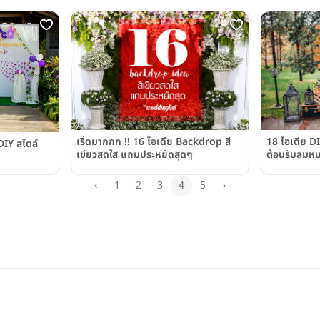
เริ่ดมากกก !! 16 ไอเดีย Backdrop สี
18 ไอเดีย D
DIY สไตล์
เขียวสดใส แถมประหยัดสุดๆ
ต้อนรับลมหน
‹
1
2
3
4
5
›