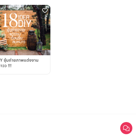
IY ซุ้มถ่ายภาพแต่งงาน
าวว !!!