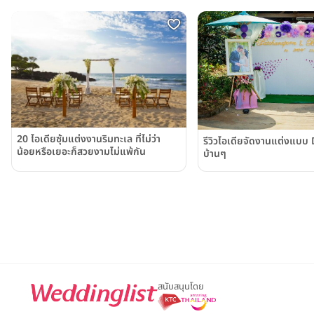
20 ไอเดียซุ้มแต่งงานริมทะเล ที่ไม่ว่า
รีวิวไอเดียจัดงานแต่งแบบ 
น้อยหรือเยอะก็สวยงามไม่แพ้กัน
บ้านๆ
สนับสนุนโดย