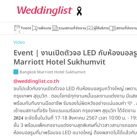
Event
แพ็คเกจ
รวมสถานที่จัดงาน
ผู้ให้บริการ
สถานที่จัดงา
Video
Event | งานเปิดตัวจอ LED กับห้องบอล
Marriott Hotel Sukhumvit
Bangkok Marriott Hotel Sukhumvit
@weddinglist.co.th
จบไปเเล้วกับงานเปิดตัวจอ LED กับห้องบอลรูมกว้างใหญ่ เพดานส
กรุงเทพฯ สุขุมวิท . ตอบโจทย์ทุกงานหมั้นและงานแต่งงาน มีแส
พร้อมกับทีมงานมืออาชีพ รับรองไม่ผิดหวังอย่างเเน่นอนค่า 🩷 .
เข้าชมสถานที่จริง โรงเเรมแมริออท กรุงเทพฯ สุขุมวิท ได้จัดงาน 𝑩𝒍𝒐𝒐𝒎𝒔 
𝟐𝟎𝟐𝟒 จะจัดขึ้นในวันที่ 17-18 สิงหาคม 2567 เวลา 10:00 น. - 
ชั้น 3 พร้อมแพ็คเกจงานแต่งงานสุดพิเศษที่บ่าวสาวสามารถออ
ห้องบอลรูมที่มาพร้อมจอ LED ขนาดใหญ่ ต้องพลาดไม่ได้เเล้วกับงา