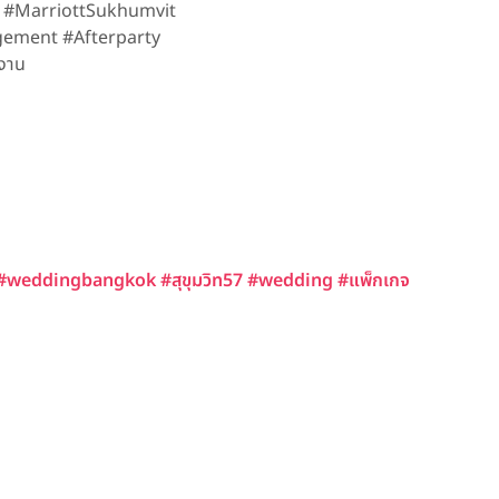
 #MarriottSukhumvit
ement #Afterparty
งาน
#weddingbangkok
#สุขุมวิท57
#wedding
#แพ็กเกจ