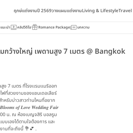
ฤกษ์แต่งงานปี 2569
วางแผนแต่งงาน
Living & Lifestyle
Trave
นแนะนำ
คลิปวีดีโอ
Romance Package
บทความ
รูมกว้างใหญ่ เพดานสูง 7 เมตร @ Bangkok
ูง 7 เมตร ที่โรงเเรมเเมริออท
งไฟที่สวยงามของแชนเดอเลียร์
 สำหรับบ่าวสาวท่านไหนที่อยาก
𝒐𝒇 𝑳𝒐𝒗𝒆 𝑾𝒆𝒅𝒅𝒊𝒏𝒈 𝑭𝒂𝒊𝒓
19:00 น. ณ ห้องเบญจสิริ บอลรูม
กแบบเองได้ตามใจต้องการ และ
นที่จะถึงนี้ 💐💕 .