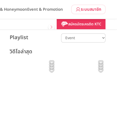
ระบบสมาชิก
l & Honeymoon
Event & Promotion
สมัครบัตรเครดิต KTC
Playlist
วิดีโอล่าสุด
รีวิวโรงแรม Event
รีวิวโรงแรม Content รีวิวอาหาร
รีวิวโรงแรม พิธีแต่งงาน รีวิวเเต่
Content
Event | ประทับใจไม่รู้จบ!
Prince Palace Hotel
รีวิวเเต่งงาน
รีวิวโรงแรม
งงาน
The Couple 👰🏻‍♀️🤵🏻 |
เพชรที่สวยที่สุด ไม่ได้วัดกัน
รีวิวโรงแรม
รีวิวเเต่งงาน
รวมภาพบรรยากาศงาน The
The Couple 👰🏻‍♀️🤵🏻 |
Bangkok ทุกเมนูบนโต๊ะจีน
The Athenee Hotel,
Avana Bangkok Hotel &
The Athenee Hotel,
แค่ขนาดหรือราคา แต่คือ
ทาย This or That ฉบับ
Magical of Love #3
Avana Bangkok Hotel &
The Banquet Hall at
ไม่ใช่แค่อาหาร... แต่คือคำ
Bangkok งานแต่งงานไม่
Prince Palace Hotel
Convention Centre
Bangkok สถานที่จัดงาน
Avana Bangkok Hotel &
เพชรที่มีความหมายกับคน
คู่รัก 👰🏻‍♀️🤵🏻 | กับ
Gems Daranee
Nathong
Bangkok
Wedding Open House
Convention Centre
Avana Bangkok Hotel &
อวยพรสำหรับการเริ่มต้น
ได้เป็นเพียงแค่งานเฉลิม
The Athenee Hotel, a
Convention Centre
K.Mint & K.Bong
แต่งงานสุดหรูใจกลางเมือง
The Athenee Hotel, a
สวมใส่มากที่สุด ที่ GDI
Bangkok Marriott
Bangkok Marriott Hotel
Convention Centre
Luxury Collection
ณ The Banquet Hall at
K.Mint & K.Bong
ของสองครอบครัว
ฉลองแต่คือค่ำคืนแห่งความ
Luxury Collection
Sukhumvit
ที่ผสานความคลาสสิกและ
Green Diamond
Hotel Sukhumvit EP.01
Hotel, Bangkok
Nathong
ฝันที่เต็มไปด้วยความรัก
Hotel, Bangkok
ความโรแมนติกไว้ได้อย่าง
คุณนุ่น & คุณเจมส์
ความงดงามและบรรยากาศ
ลงตัว
สุด Fantasy