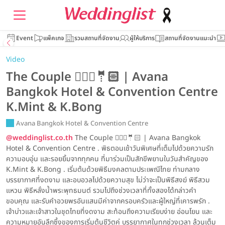
Event
แพ็คเกจ
รวมสถานที่จัดงาน
ผู้ให้บริการ
สถานที่จัดงานแนะนำ
Video
The Couple 👰🏻‍♀️🤵🏻 | Avana
Bangkok Hotel & Convention Centre
K.Mint & K.Bong
Avana Bangkok Hotel & Convention Centre
@weddinglist.co.th
The Couple 👰🏻‍♀️🤵🏻 | Avana Bangkok
Hotel & Convention Centre . พิธตอนเช้าวันพิเศษที่เต็มไปด้วยความรัก
ความอบอุ่น และรอยยิ้มจากทุกคน ที่มาร่วมเป็นสักขีพยานในวันสำคัญของ
K.Mint & K.Bong . เริ่มต้นด้วยพิธีมงคลตามประเพณีไทย ท่ามกลาง
บรรยากาศที่งดงาม และอบอวลไปด้วยความสุข ไม่ว่าจะเป็นพิธีสงฆ์ พิธีสวม
แหวน พิธีหลั่งน้ำพระพุทธมนต์ รวมไปถึงช่วงเวลาที่ทั้งสองได้กล่าวคำ
ขอบคุณ และรับคำอวยพรอันแสนมีค่าจากครอบครัวและผู้ใหญ่ที่เคารพรัก .
เจ้าบ่าวและเจ้าสาวในชุดไทยที่งดงาม สะท้อนถึงความเรียบง่าย อ่อนโยน และ
ความหมายอันลึกซึ้งของการเริ่มต้นชีวิตคู่ บรรยากาศในทุกช่วงเวลา ล้วนเต็ม