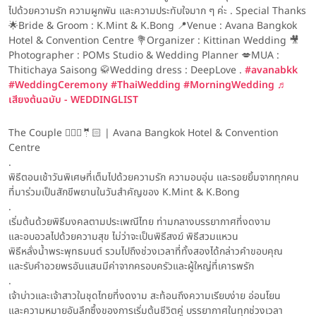
ไปด้วยความรัก ความผูกพัน และความประทับใจมาก ๆ ค่ะ . Special Thanks
🌟Bride & Groom : K.Mint & K.Bong 📍Venue : Avana Bangkok
Hotel & Convention Centre 💐Organizer : Kittinan Wedding 🎥
Photographer : POMs Studio & Wedding Planner 💋MUA :
Thitichaya Saisong 🥋Wedding dress : DeepLove .
#avanabkk
#WeddingCeremony
#ThaiWedding
#MorningWedding
♬
เสียงต้นฉบับ - WEDDINGLIST
The Couple 👰🏻‍♀️🤵🏻 | Avana Bangkok Hotel & Convention
Centre
.
พิธีตอนเช้าวันพิเศษที่เต็มไปด้วยความรัก ความอบอุ่น และรอยยิ้มจากทุกคน
ที่มาร่วมเป็นสักขีพยานในวันสำคัญของ K.Mint & K.Bong
.
เริ่มต้นด้วยพิธีมงคลตามประเพณีไทย ท่ามกลางบรรยากาศที่งดงาม
และอบอวลไปด้วยความสุข ไม่ว่าจะเป็นพิธีสงฆ์ พิธีสวมแหวน
พิธีหลั่งน้ำพระพุทธมนต์ รวมไปถึงช่วงเวลาที่ทั้งสองได้กล่าวคำขอบคุณ
และรับคำอวยพรอันแสนมีค่าจากครอบครัวและผู้ใหญ่ที่เคารพรัก
.
เจ้าบ่าวและเจ้าสาวในชุดไทยที่งดงาม สะท้อนถึงความเรียบง่าย อ่อนโยน
และความหมายอันลึกซึ้งของการเริ่มต้นชีวิตคู่ บรรยากาศในทุกช่วงเวลา