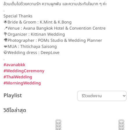
ล้วนเต็มไปด้วยความรัก ความผูกพัน และความประทับใจมาก ๆ ค่ะ
.
Special Thanks
🌟Bride & Groom : K.Mint & K.Bong
📍Venue : Avana Bangkok Hotel & Convention Centre
💐Organizer : Kittinan Wedding
🎥Photographer : POMs Studio & Wedding Planner
💋MUA : Thitichaya Saisong
🥋Wedding dress : DeepLove
.
#avanabkk
#WeddingCeremony
#ThaiWedding
#MorningWedding
Playlist
วิดีโอล่าสุด
รีวิวโรงแรม Event
รีวิวโรงแรม Content รีวิวอาหาร
รีวิวเเต่งงาน รีวิวโรงแรม พิธีแต่งงาน
Content
Event | ประทับใจไม่รู้จบ! รวม
Prince Palace Hotel
รีวิวเเต่งงาน
รีวิวโรงแรม
The Couple 👰🏻‍♀️🤵🏻 | Avana
เพชรที่สวยที่สุด ไม่ได้วัดกันแค่
รีวิวโรงแรม
รีวิวเเต่งงาน